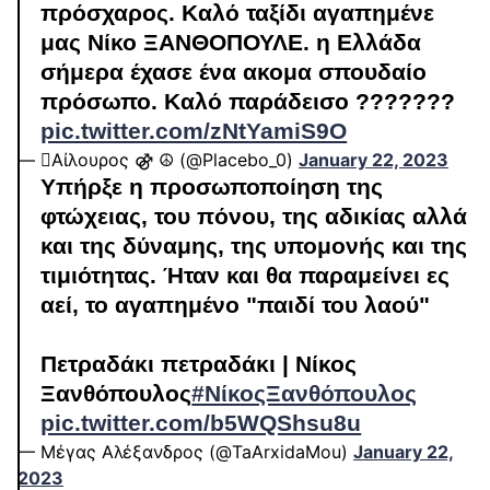
πρόσχαρος. Καλό ταξίδι αγαπημένε
μας Νίκο ΞΑΝΘΟΠΟΥΛΕ. η Ελλάδα
σήμερα έχασε ένα ακομα σπουδαίο
πρόσωπο. Καλό παράδεισο ?????️?️?
pic.twitter.com/zNtYamiS9O
— Αίλουρος ⚣ ☮︎ (@Placebo_0)
January 22, 2023
Υπήρξε η προσωποποίηση της
φτώχειας, του πόνου, της αδικίας αλλά
και της δύναμης, της υπομονής και της
τιμιότητας. Ήταν και θα παραμείνει ες
αεί, το αγαπημένο "παιδί του λαού"
Πετραδάκι πετραδάκι | Νίκος
Ξανθόπουλος
#ΝίκοςΞανθόπουλος
pic.twitter.com/b5WQShsu8u
— Μέγας Αλέξανδρος (@TaArxidaMou)
January 22,
2023