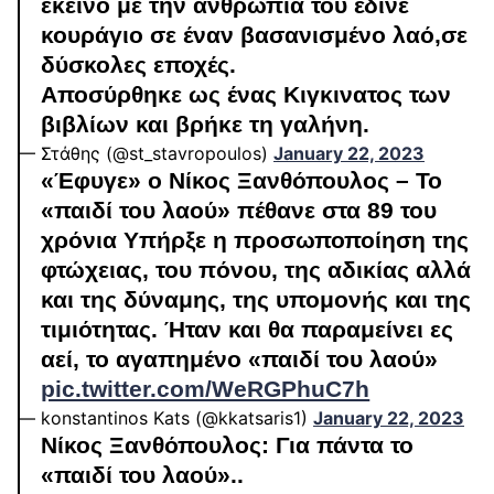
εκείνο με την ανθρωπιά του έδινε
κουράγιο σε έναν βασανισμένο λαό,σε
δύσκολες εποχές.
Αποσύρθηκε ως ένας Κιγκινατος των
βιβλίων και βρήκε τη γαλήνη.
— Στάθης (@st_stavropoulos)
January 22, 2023
«Έφυγε» ο Νίκος Ξανθόπουλος – Το
«παιδί του λαού» πέθανε στα 89 του
χρόνια Υπήρξε η προσωποποίηση της
φτώχειας, του πόνου, της αδικίας αλλά
και της δύναμης, της υπομονής και της
τιμιότητας. Ήταν και θα παραμείνει ες
αεί, το αγαπημένο «παιδί του λαού»
pic.twitter.com/WeRGPhuC7h
— konstantinos Kats (@kkatsaris1)
January 22, 2023
Νίκος Ξανθόπουλος: Για πάντα το
«παιδί του λαού»..