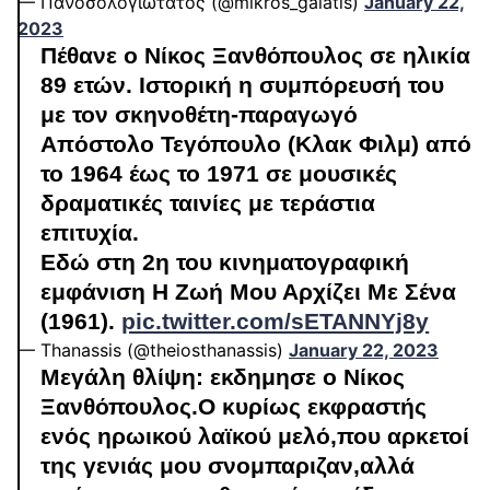
— Πανοσολογιώτατος (@mikros_galatis)
January 22,
2023
Πέθανε ο Νίκος Ξανθόπουλος σε ηλικία
89 ετών. Ιστορική η συμπόρευσή του
με τον σκηνοθέτη-παραγωγό
Απόστολο Τεγόπουλο (Κλακ Φιλμ) από
το 1964 έως το 1971 σε μουσικές
δραματικές ταινίες με τεράστια
επιτυχία.
Εδώ στη 2η του κινηματογραφική
εμφάνιση Η Ζωή Μου Αρχίζει Με Σένα
(1961).
pic.twitter.com/sETANNYj8y
— Thanassis (@theiosthanassis)
January 22, 2023
Μεγάλη θλίψη: εκδημησε ο Νίκος
Ξανθόπουλος.Ο κυρίως εκφραστής
ενός ηρωικού λαϊκού μελό,που αρκετοί
της γενιάς μου σνομπαριζαν,αλλά