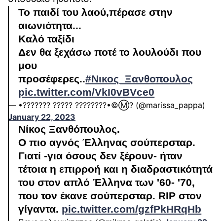
Το παιδί του λαού,πέρασε στην
αιωνιότητα...
Καλό ταξίδι
Δεν θα ξεχάσω ποτέ το λουλούδι που
μου
προσέφερες..
#Νικος_Ξανθοπουλος
pic.twitter.com/VkI0vBVce0
— •??????? ????? ????????•©️Ⓜ️? (@marissa_pappa)
January 22, 2023
Νίκος Ξανθόπουλος.
Ο πιο αγνός Έλληνας σούπερσταρ.
Γιατί -για όσους δεν ξέρουν- ήταν
τέτοια η επιρροή και η διαδραστικότητά
του στον απλό Έλληνα των '60- '70,
που τον έκανε σούπερσταρ. RIP στον
γίγαντα.
pic.twitter.com/gzfPkHRqHb