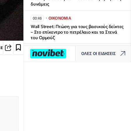
δυνάμεις
∙
ΟΙΚΟΝΟΜΙΑ
00:46
Wall Street: Πτώση για τους βασικούς δείκτες
– Στο επίκεντρο το πετρέλαιο και τα Στενά
του Ορμούζ
ΣΕ
∙
ΚΟΣΜΟΣ
00:24
ΟΛΕΣ ΟΙ ΕΙΔΗΣΕΙΣ
Τραμπ: «Έχουμε απεριόριστα αποθέματα
όπλων και πυρομαχικών»
∙
ΚΟΣΜΟΣ
23:59
Τραμπ για τον πόλεμο με το Ιράν - «Νομίζω
θα τελειώσει πολύ σύντομα»
∙
ΕΛΛΑΔΑ
23:57
Συναγερμός στην Κρήτη: Άνδρας απειλούσε
να πέσει από το μπαλκόνι