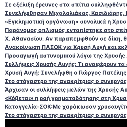
Σε εξέλιξη έρευνες στα σπίτια συλληφθέντ
Συνελήφθησαν Μιχαλολιάκος, Κασιδιάρης,
«Εγκληματική οργάνωση» συνολικά η Χρυσ
Παράνομος οπλισμός εντοπίστηκε στο σπίτ
Χ. Αθανασίου: Αν παραπεμφθούν σε δίκη, θ
Ανακοίνωση ΠΑΣΟΚ για Χρυσή Αυγή και εκ
Προσαγωγή αστυνομικού λόγω της Χρυσής
Συλλήψεις Χρυσής Αυγής: Τι αναφέρουν τα
Χρυσή Αυγή: Συνελήφθη ο Γιώργος Πατέλης
Στο στόχαστρο της ανακρίτριας ο συνεργός
Άρχισαν οι συλλήψεις μελών της Χρυσής Α
«Κόβεται» η ροή χρηματοδότησης στη Χρυσ
Καταγγελία-ΣΟΚ:Με χαράκωσαν χρυσαυγίτε
Στο στόχαστρο της ανακρίτριας ο συνεργός