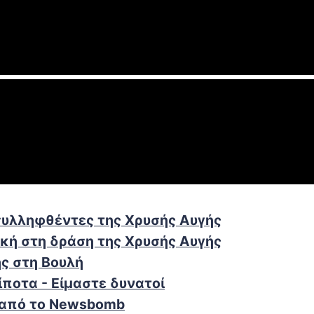
συλληφθέντες της Χρυσής Αυγής
κή στη δράση της Χρυσής Αυγής
ς στη Βουλή
ίποτα - Είμαστε δυνατοί
α από το Newsbomb