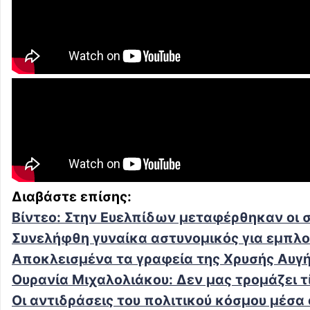
Διαβάστε επίσης:
Bίντεο: Στην Ευελπίδων μεταφέρθηκαν οι 
Συνελήφθη γυναίκα αστυνομικός για εμπλο
Αποκλεισμένα τα γραφεία της Χρυσής Αυγή
Ουρανία Μιχαλολιάκου: Δεν μας τρομάζει τ
Οι αντιδράσεις του πολιτικού κόσμου μέσ