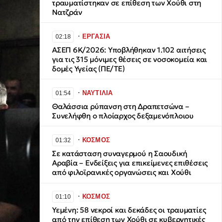
τραυματίστηκαν σε επίθεση των Χούθι στη
Νατζράν
∙
ΕΡΓΑΣΙΑ
02:18
ΑΣΕΠ 6Κ/2026: Υποβλήθηκαν 1.102 αιτήσεις
για τις 315 μόνιμες θέσεις σε νοσοκομεία και
δομές Υγείας (ΠΕ/ΤΕ)
∙
ΝΑΥΤΙΛΙΑ
01:54
Θαλάσσια ρύπανση στη Δραπετσώνα –
Συνελήφθη ο πλοίαρχος δεξαμενόπλοιου
∙
ΚΟΣΜΟΣ
01:32
Σε κατάσταση συναγερμού η Σαουδική
Αραβία – Ενδείξεις για επικείμενες επιθέσεις
από φιλοϊρανικές οργανώσεις και Χούθι
∙
ΚΟΣΜΟΣ
01:10
Υεμένη: 58 νεκροί και δεκάδες οι τραυματίες
από την επίθεση των Χούθι σε κυβερνητικές