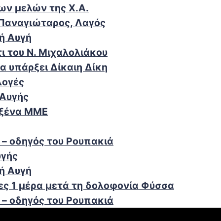
ων μελών της Χ.Α.
 Παναγιώταρος, Λαγός
ή Αυγή
ι του Ν. Μιχαλολιάκου
α υπάρξει Δίκαιη Δίκη
λογές
 Αυγής
 ξένα ΜΜΕ
 – οδηγός του Ρουπακιά
υγής
ή Αυγή
ς 1 μέρα μετά τη δολοφονία Φύσσα
 – οδηγός του Ρουπακιά