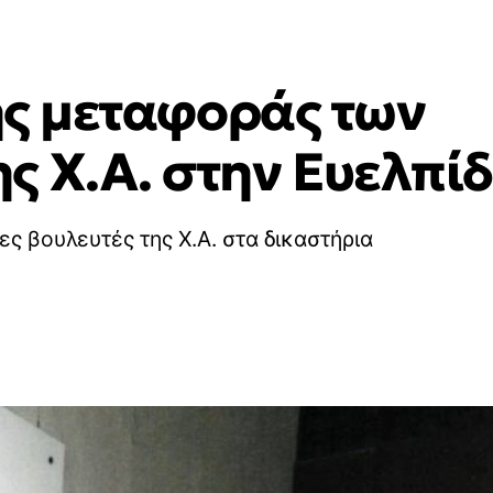
της μεταφοράς των
ς Χ.Α. στην Ευελπί
ς βουλευτές της Χ.Α. στα δικαστήρια