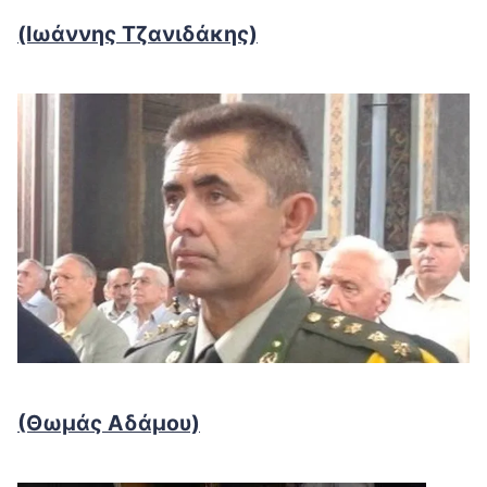
(Ιωάννης Τζανιδάκης)
(Θωμάς Αδάμου)