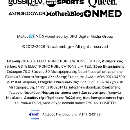
Μέλος
Monetized by DPG Digital Media Group
©2012-2026 Newsbomb.gr - All rights reserved
Επωνυμία:
GSTE ELECTRONIC PUBLICATIONS LIMITED,
Διακριτικός
τίτλος:
GSTE ELECTRONIC PUBLICATIONS LIMITED,
Έδρα Επιχείρησης:
Σολωμού 70 & Βάκχου 30 Μεταμόρφωση, Νομική μορφή επιχείρησης:
Ελληνικό Υποκατάστημα Αλλοδαπής Εταιρείας, ΑΦΜ – ΔΟΥ: 997434600
ΔΟΥ ΦΑΕ Αθηνών,
Στοιχεία επικοινωνίας:
Σολωμού 70 & Βάκχου 30
Μεταμόρφωση, 14451, 2106251412, info@newsbomb.gr,
Ιδιοκτήτης:
Γεωργία Νικολάου,
Νόμιμη εκπρόσωπος / Διαχειρίστρια:
Γεωργία
Νικολάου,
Διευθυντής:
Γεράσιμος Πολλάτος,
Διευθύντρια σύνταξης:
Χρυσούλα Γρίβα, Δικαιούχος domain name: ZYRIANO LIMITED
Αριθμός Πιστοποίησης Μ.Η.Τ. 242188