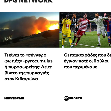
DPG NETWORK
Τι είναι το «σύννεφο
Οι παικταράδες που δ
φωτιάς» -pyrocumulus
έγιναν ποτέ οι θρύλοι
ή πυροσωρείτης: Δείτε
που περιμέναμε
βίντεο της πυρκαγιάς
στον Κιθαιρώνα