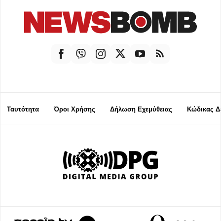
Ταυτότητα
Όροι Χρήσης
Δήλωση Εχεμύθειας
Κώδικας Δ