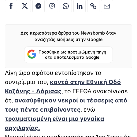
Δες περισσότερα άρθρα του Newsbomb όταν
αναζητάς ειδήσεις στην Google
Προσθήκη ως προτιμώμενη πηγή
στα αποτελέσματα Google
Λίγη ώρα αφότου εντοπίστηκαν τα
συντρίμμια του,
κοντά στην Εθνική Οδό
Κοζάνης - Λάρισας
, το ΓΕΕΘΑ ανακοίνωσε
ότι
ανασύρθηκαν νεκροί οι τέσσερις από
τους πέντε επιβαίνοντες
, ενώ
τραυματισμένη είναι μια γυναίκα
αρχιλοχίας.
Νεκροί είναι ο υποδιοικητής της 1ης Στρατιάς