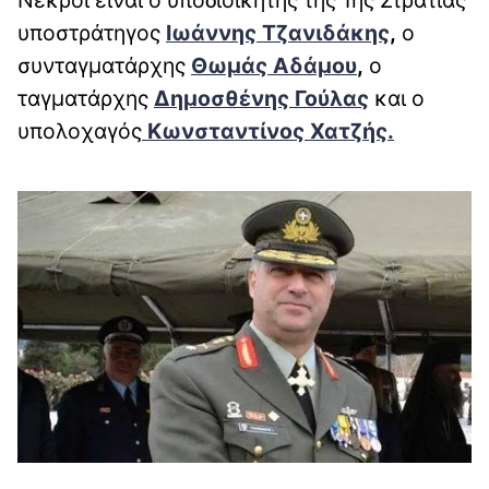
υποστράτηγος
Ιωάννης Τζανιδάκης
,
ο
συνταγματάρχης
Θωμάς Αδάμου
,
ο
ταγματάρχης
Δημοσθένης Γούλας
και ο
υπολοχαγός
Κωνσταντίνος Χατζής.