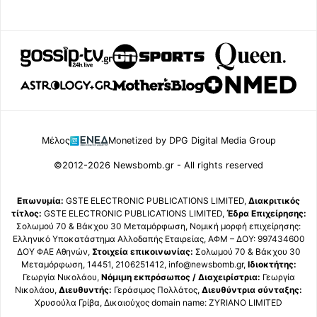
Μέλος
Monetized by DPG Digital Media Group
©2012-2026 Newsbomb.gr - All rights reserved
Επωνυμία:
GSTE ELECTRONIC PUBLICATIONS LIMITED,
Διακριτικός
τίτλος:
GSTE ELECTRONIC PUBLICATIONS LIMITED,
Έδρα Επιχείρησης:
Σολωμού 70 & Βάκχου 30 Μεταμόρφωση, Νομική μορφή επιχείρησης:
Ελληνικό Υποκατάστημα Αλλοδαπής Εταιρείας, ΑΦΜ – ΔΟΥ: 997434600
ΔΟΥ ΦΑΕ Αθηνών,
Στοιχεία επικοινωνίας:
Σολωμού 70 & Βάκχου 30
Μεταμόρφωση, 14451, 2106251412, info@newsbomb.gr,
Ιδιοκτήτης:
Γεωργία Νικολάου,
Νόμιμη εκπρόσωπος / Διαχειρίστρια:
Γεωργία
Νικολάου,
Διευθυντής:
Γεράσιμος Πολλάτος,
Διευθύντρια σύνταξης:
Χρυσούλα Γρίβα, Δικαιούχος domain name: ZYRIANO LIMITED