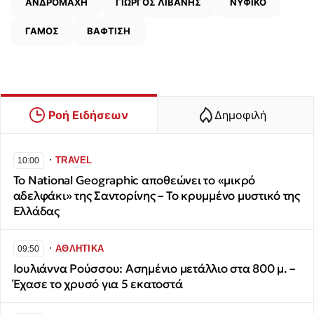
ΑΝΔΡΟΜΑΧΗ
ΓΙΩΡΓΟΣ ΛΙΒΑΝΗΣ
ΝΥΦΙΚΟ
ΓΑΜΟΣ
ΒΑΦΤΙΣΗ
Ροή Ειδήσεων
Δημοφιλή
∙
TRAVEL
10:00
Το National Geographic αποθεώνει το «μικρό
αδελφάκι» της Σαντορίνης – Το κρυμμένο μυστικό της
Ελλάδας
∙
ΑΘΛΗΤΙΚΑ
09:50
Ιουλιάννα Ρούσσου: Ασημένιο μετάλλιο στα 800 μ. –
Έχασε το χρυσό για 5 εκατοστά