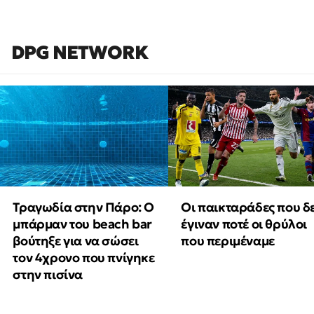
DPG NETWORK
Τραγωδία στην Πάρο: Ο
Οι παικταράδες που δ
μπάρμαν του beach bar
έγιναν ποτέ οι θρύλοι
βούτηξε για να σώσει
που περιμέναμε
τον 4χρονο που πνίγηκε
στην πισίνα