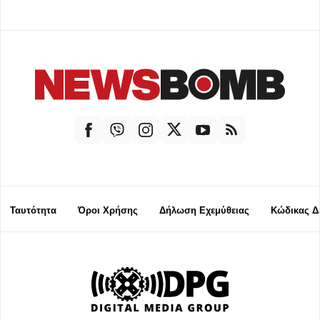
Ταυτότητα
Όροι Χρήσης
Δήλωση Εχεμύθειας
Κώδικας Δ