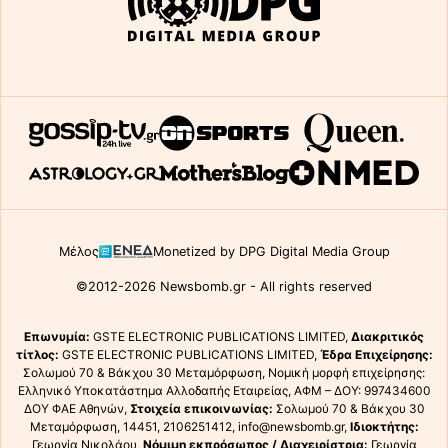
Μέλος
Monetized by DPG Digital Media Group
©2012-2026 Newsbomb.gr - All rights reserved
Επωνυμία:
GSTE ELECTRONIC PUBLICATIONS LIMITED,
Διακριτικός
τίτλος:
GSTE ELECTRONIC PUBLICATIONS LIMITED,
Έδρα Επιχείρησης:
Σολωμού 70 & Βάκχου 30 Μεταμόρφωση, Νομική μορφή επιχείρησης:
Ελληνικό Υποκατάστημα Αλλοδαπής Εταιρείας, ΑΦΜ – ΔΟΥ: 997434600
ΔΟΥ ΦΑΕ Αθηνών,
Στοιχεία επικοινωνίας:
Σολωμού 70 & Βάκχου 30
Μεταμόρφωση, 14451, 2106251412, info@newsbomb.gr,
Ιδιοκτήτης:
Γεωργία Νικολάου,
Νόμιμη εκπρόσωπος / Διαχειρίστρια:
Γεωργία