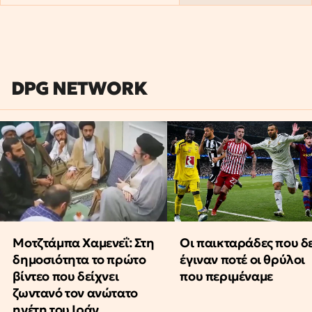
DPG NETWORK
Μοτζτάμπα Χαμενεΐ: Στη
Οι παικταράδες που δ
δημοσιότητα το πρώτο
έγιναν ποτέ οι θρύλοι
βίντεο που δείχνει
που περιμέναμε
ζωντανό τον ανώτατο
ηγέτη του Ιράν