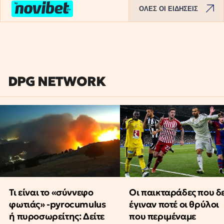
ΟΛΕΣ ΟΙ ΕΙΔΗΣΕΙΣ
DPG NETWORK
Τι είναι το «σύννεφο
Οι παικταράδες που δ
φωτιάς» -pyrocumulus
έγιναν ποτέ οι θρύλοι
ή πυροσωρείτης: Δείτε
που περιμέναμε