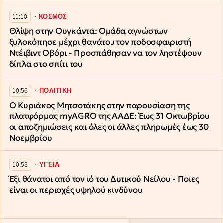
∙
ΚΟΣΜΟΣ
11:10
Θλίψη στην Ουγκάντα: Ομάδα αγνώστων
ξυλοκόπησε μέχρι θανάτου τον ποδοσφαιριστή
Ντέιβιντ Οβόρι - Προσπάθησαν να τον ληστέψουν
δίπλα στο σπίτι του
∙
ΠΟΛΙΤΙΚΗ
10:56
Ο Κυριάκος Μητσοτάκης στην παρουσίαση της
πλατφόρμας myAGRO της ΑΑΔΕ: Έως 31 Οκτωβρίου
οι αποζημιώσεις και όλες οι άλλες πληρωμές έως 30
Νοεμβρίου
∙
ΥΓΕΙΑ
10:53
Έξι θάνατοι από τον ιό του Δυτικού Νείλου - Ποιες
είναι οι περιοχές υψηλού κινδύνου