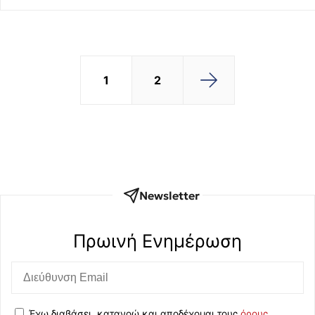
1
2
Newsletter
Πρωινή Eνημέρωση
Έχω διαβάσει, κατανοώ και αποδέχομαι τους
όρους