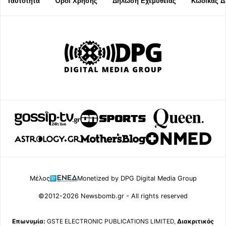
Ταυτότητα
Όροι Χρήσης
Δήλωση Εχεμύθειας
Κώδικας Δ
Μέλος
Monetized by DPG Digital Media Group
©2012-2026 Newsbomb.gr - All rights reserved
Επωνυμία:
GSTE ELECTRONIC PUBLICATIONS LIMITED,
Διακριτικός