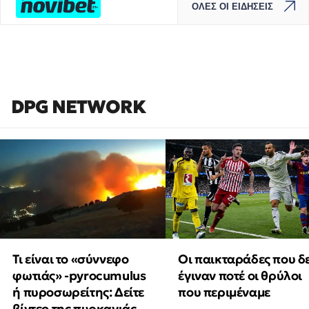
ΟΛΕΣ ΟΙ ΕΙΔΗΣΕΙΣ
DPG NETWORK
Τι είναι το «σύννεφο
Οι παικταράδες που δ
φωτιάς» -pyrocumulus
έγιναν ποτέ οι θρύλοι
ή πυροσωρείτης: Δείτε
που περιμέναμε
βίντεο της πυρκαγιάς