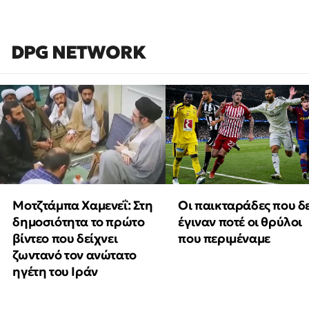
DPG NETWORK
Μοτζτάμπα Χαμενεΐ: Στη
Οι παικταράδες που δ
δημοσιότητα το πρώτο
έγιναν ποτέ οι θρύλοι
βίντεο που δείχνει
που περιμέναμε
ζωντανό τον ανώτατο
ηγέτη του Ιράν