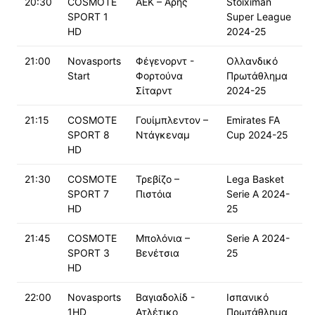
20:30
COSMOTE
ΑΕΚ – Άρης
Stoiximan
SPORT 1
Super League
HD
2024-25
21:00
Novasports
Φέγενορντ -
Ολλανδικό
Start
Φορτούνα
Πρωτάθλημα
Σίταρντ
2024-25
21:15
COSMOTE
Γουίμπλεντον –
Emirates FA
SPORT 8
Ντάγκεναμ
Cup 2024-25
HD
21:30
COSMOTE
Τρεβίζο –
Lega Basket
SPORT 7
Πιστόια
Serie A 2024-
HD
25
21:45
COSMOTE
Μπολόνια –
Serie A 2024-
SPORT 3
Βενέτσια
25
HD
22:00
Novasports
Βαγιαδολίδ -
Ισπανικό
1HD
Ατλέτικο
Πρωτάθλημα