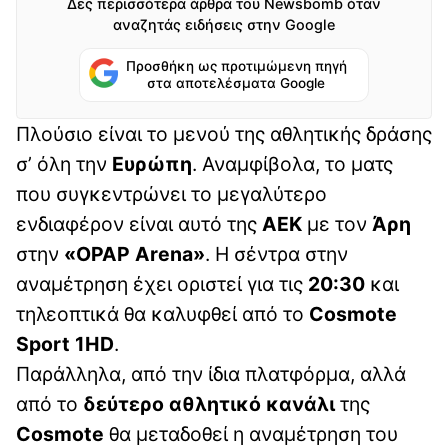
Δες περισσότερα άρθρα του Newsbomb όταν
αναζητάς ειδήσεις στην Google
Προσθήκη ως προτιμώμενη πηγή
στα αποτελέσματα Google
Πλούσιο είναι το μενού της αθλητικής δράσης
σ’ όλη την
Ευρώπη
. Αναμφίβολα, το ματς
που συγκεντρώνει το μεγαλύτερο
ενδιαφέρον είναι αυτό της
ΑΕΚ
με τον
Άρη
στην
«OPAP
Arena»
. Η σέντρα στην
αναμέτρηση έχει οριστεί για τις
20:30
και
τηλεοπτικά θα καλυφθεί από το
Cosmote
Sport
1HD
.
Παράλληλα, από την ίδια πλατφόρμα, αλλά
από το
δεύτερο αθλητικό κανάλι
της
Cosmote
θα μεταδοθεί η αναμέτρηση του