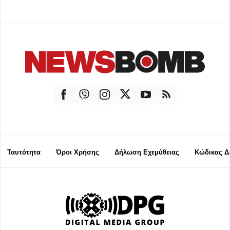
Ταυτότητα
Όροι Χρήσης
Δήλωση Εχεμύθειας
Κώδικας Δ