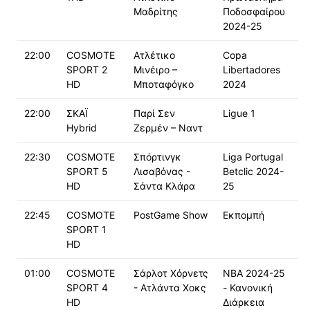
Μαδρίτης
Ποδοσφαίρου
2024-25
22:00
COSMOTE
Ατλέτικο
Copa
SPORT 2
Μινέιρο –
Libertadores
HD
Μποταφόγκο
2024
22:00
ΣΚΑΪ
Παρί Σεν
Ligue 1
Hybrid
Ζερμέν – Ναντ
22:30
COSMOTE
Σπόρτινγκ
Liga Portugal
SPORT 5
Λισαβόνας -
Betclic 2024-
HD
Σάντα Κλάρα
25
22:45
COSMOTE
PostGame Show
Εκπομπή
SPORT 1
HD
01:00
COSMOTE
Σάρλοτ Χόρνετς
NBA 2024-25
SPORT 4
- Ατλάντα Χοκς
- Κανονική
HD
Διάρκεια