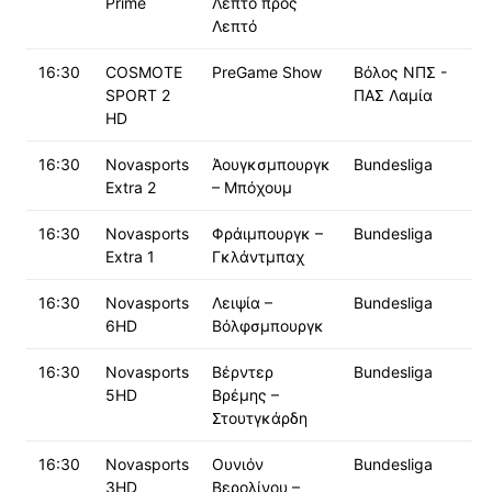
Prime
Λεπτό προς
Λεπτό
16:30
COSMOTE
PreGame Show
Βόλος ΝΠΣ -
SPORT 2
ΠΑΣ Λαμία
HD
16:30
Novasports
Άουγκσμπουργκ
Bundesliga
Extra 2
– Μπόχουμ
16:30
Novasports
Φράιμπουργκ –
Bundesliga
Extra 1
Γκλάντμπαχ
16:30
Novasports
Λειψία –
Bundesliga
6HD
Βόλφσμπουργκ
16:30
Novasports
Βέρντερ
Bundesliga
5HD
Βρέμης –
Στουτγκάρδη
16:30
Novasports
Ουνιόν
Bundesliga
3HD
Βερολίνου –