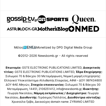
Μέλος
Monetized by DPG Digital Media Group
©2012-2026 Newsbomb.gr - All rights reserved
Επωνυμία:
GSTE ELECTRONIC PUBLICATIONS LIMITED,
Διακριτικός
τίτλος:
GSTE ELECTRONIC PUBLICATIONS LIMITED,
Έδρα Επιχείρησης:
Σολωμού 70 & Βάκχου 30 Μεταμόρφωση, Νομική μορφή επιχείρησης:
Ελληνικό Υποκατάστημα Αλλοδαπής Εταιρείας, ΑΦΜ – ΔΟΥ: 997434600
ΔΟΥ ΦΑΕ Αθηνών,
Στοιχεία επικοινωνίας:
Σολωμού 70 & Βάκχου 30
Μεταμόρφωση, 14451, 2106251412, info@newsbomb.gr,
Ιδιοκτήτης:
Γεωργία Νικολάου,
Νόμιμη εκπρόσωπος / Διαχειρίστρια:
Γεωργία
Νικολάου,
Διευθυντής:
Γεράσιμος Πολλάτος,
Διευθύντρια σύνταξης:
Χρυσούλα Γρίβα, Δικαιούχος domain name: ZYRIANO LIMITED