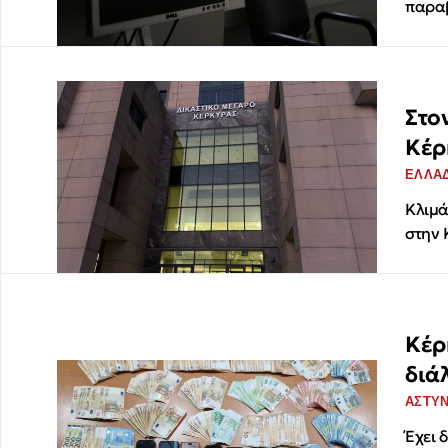
παραβ
Στο
Κέρ
ΕΛΛΑ
Κλιμά
στην 
Κέρ
διά
ΑΣΤΥ
Έχει 