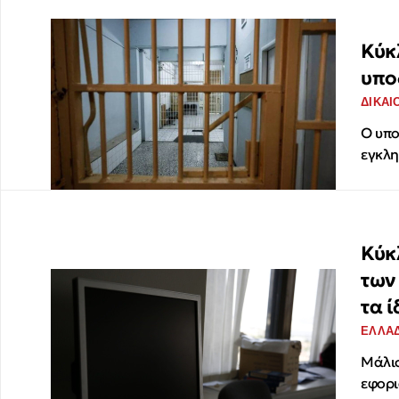
Κύκ
υπο
ΔΙΚΑΙ
Ο υπο
εγκλη
Κύκ
των
τα 
ΕΛΛΑ
Μάλισ
εφορι