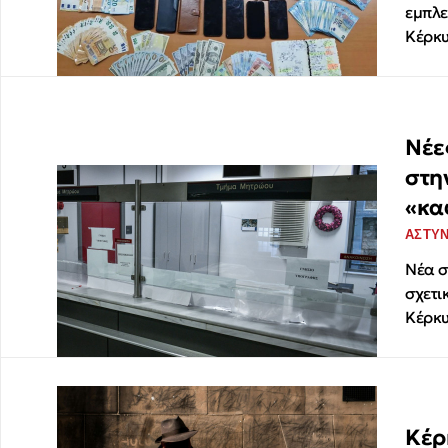
εμπλε
Κέρκ
Νέε
στη
«κα
ΑΣΤΥ
Νέα σ
σχετι
Κέρκ
Κέρ