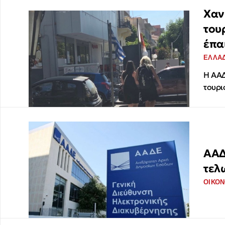
Χαν
του
έπα
ΕΛΛΑ
Η ΑΑΔ
τουρι
ΑΑΔ
τελ
ΟΙΚΟΝ