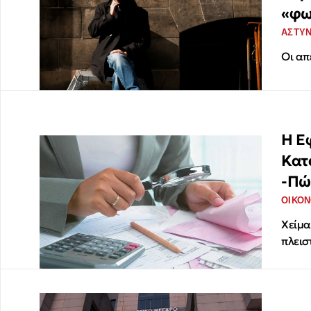
«φω
ΑΣΤΥ
Οι απ
Η Ε
Κατ
-Πώ
ΟΙΚΟΝ
Χείμα
πλεισ