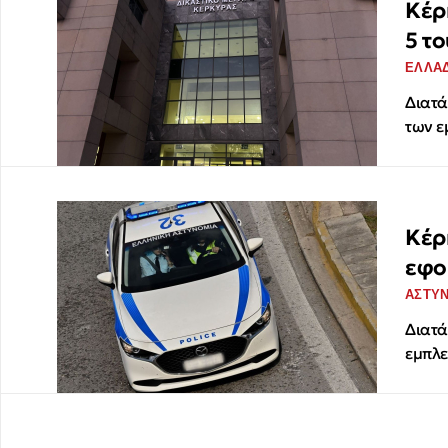
Κέρ
5 τ
ΕΛΛΑ
Διατά
των ε
Κέρ
εφο
ΑΣΤΥ
Διατά
εμπλ