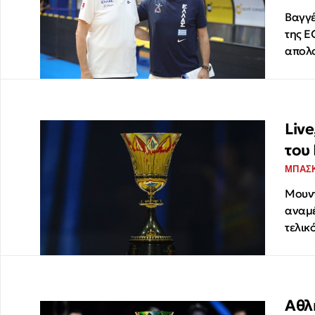
Βαγγέ
της Ε
απολο
Liv
του
ΜΠΑΣ
Μουντ
αναμέ
τελικό
Αθλ