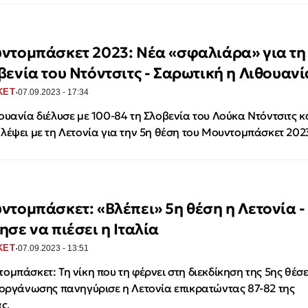
ντομπάσκετ 2023: Νέα «σφαλιάρα» για τη
βενία του Ντόντσιτς - Σαρωτική η Λιθουανί
·
ΚΕΤ
07.09.2023 - 17:34
ουανία διέλυσε με 100-84 τη Σλοβενία του Λούκα Ντόντσιτς κ
λέψει με τη Λετονία για την 5η θέση του Μουντομπάσκετ 202
ντομπάσκετ: «Βλέπει» 5η θέση η Λετονία -
ησε να πιέσει η Ιταλία
·
ΚΕΤ
07.09.2023 - 13:51
ομπάσκετ: Τη νίκη που τη φέρνει στη διεκδίκηση της 5ης θέσε
ιοργάνωσης πανηγύρισε η Λετονία επικρατώντας 87-82 της
ς.