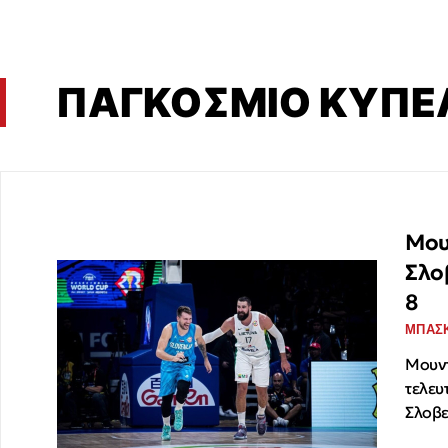
ΠΑΓΚΟΣΜΙΟ ΚΥΠΕ
Μου
Σλοβ
8
ΜΠΑΣ
Μουντ
τελευ
Σλοβε