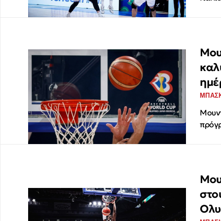
Μου
καλ
ημέ
ΜΠΑΣ
Μουντ
πρόγρ
Μου
στο
Ολυ