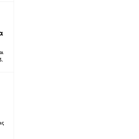
α
αι
3.
ις