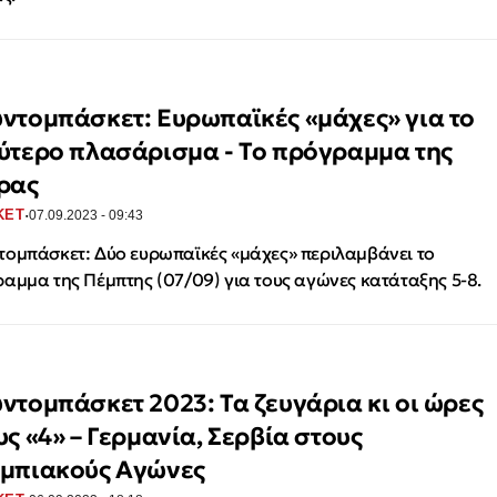
ντομπάσκετ: Ευρωπαϊκές «μάχες» για το
ύτερο πλασάρισμα - Το πρόγραμμα της
ρας
·
ΚΕΤ
07.09.2023 - 09:43
ομπάσκετ: Δύο ευρωπαϊκές «μάχες» περιλαμβάνει το
αμμα της Πέμπτης (07/09) για τους αγώνες κατάταξης 5-8.
ντομπάσκετ 2023: Τα ζευγάρια κι οι ώρες
υς «4» – Γερμανία, Σερβία στους
μπιακούς Αγώνες