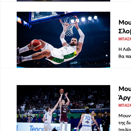
Μου
Σλο
ΜΠΑΣ
Η Λιθ
θα πα
Μου
Άργ
ΜΠΑΣ
Μουντ
της δ
Ιταλία