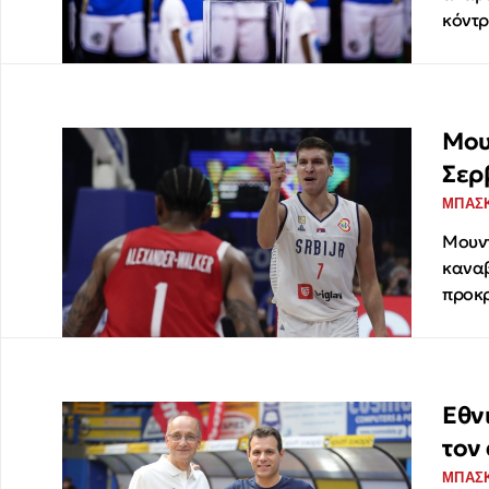
κόντρ
Μου
Σερ
ΜΠΑΣ
Μουντ
καναβ
προκρ
Εθν
τον
ΜΠΑΣ