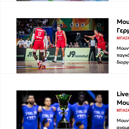
Μου
Γερ
ΜΠΑΣ
Μουντ
παγκό
διοργ
Live
Μου
ΜΠΑΣ
Μουντ
αναμέ