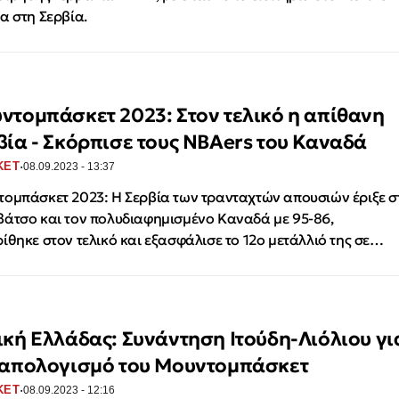
α στη Σερβία.
ντομπάσκετ 2023: Στον τελικό η απίθανη
βία - Σκόρπισε τους NBAers του Καναδά
·
ΚΕΤ
08.09.2023 - 13:37
ομπάσκετ 2023: Η Σερβία των τρανταχτών απουσιών έριξε σ
άτσο και τον πολυδιαφημισμένο Καναδά με 95-86,
ίθηκε στον τελικό και εξασφάλισε το 12ο μετάλλιό της σε…
ική Ελλάδας: Συνάντηση Ιτούδη-Λιόλιου γι
 απολογισμό του Μουντομπάσκετ
·
ΚΕΤ
08.09.2023 - 12:16