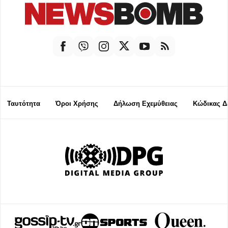
Ταυτότητα
Όροι Χρήσης
Δήλωση Εχεμύθειας
Κώδικας Δ