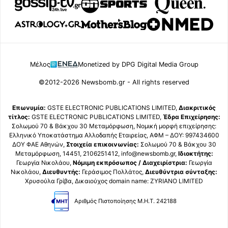
Μέλος
Monetized by DPG Digital Media Group
©2012-2026 Newsbomb.gr - All rights reserved
Επωνυμία:
GSTE ELECTRONIC PUBLICATIONS LIMITED,
Διακριτικός
τίτλος:
GSTE ELECTRONIC PUBLICATIONS LIMITED,
Έδρα Επιχείρησης:
Σολωμού 70 & Βάκχου 30 Μεταμόρφωση, Νομική μορφή επιχείρησης:
Ελληνικό Υποκατάστημα Αλλοδαπής Εταιρείας, ΑΦΜ – ΔΟΥ: 997434600
ΔΟΥ ΦΑΕ Αθηνών,
Στοιχεία επικοινωνίας:
Σολωμού 70 & Βάκχου 30
Μεταμόρφωση, 14451, 2106251412, info@newsbomb.gr,
Ιδιοκτήτης:
Γεωργία Νικολάου,
Νόμιμη εκπρόσωπος / Διαχειρίστρια:
Γεωργία
Νικολάου,
Διευθυντής:
Γεράσιμος Πολλάτος,
Διευθύντρια σύνταξης:
Χρυσούλα Γρίβα, Δικαιούχος domain name: ZYRIANO LIMITED
Αριθμός Πιστοποίησης Μ.Η.Τ. 242188