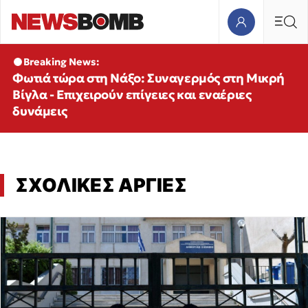
Breaking News:
Φωτιά τώρα στη Νάξο: Συναγερμός στη Μικρή
Βίγλα - Επιχειρούν επίγειες και εναέριες
δυνάμεις
ΣΧΟΛΙΚΕΣ ΑΡΓΙΕΣ