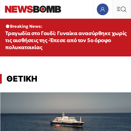
Breaking News:
Τραγωδία στο Γουδί: Γυναίκα ανασύρθηκε χωρίς
τις αισθήσεις της -Έπεσε από τον 5ο όροφο
πολυκατοικίας
ΘΕΤΙΚΗ