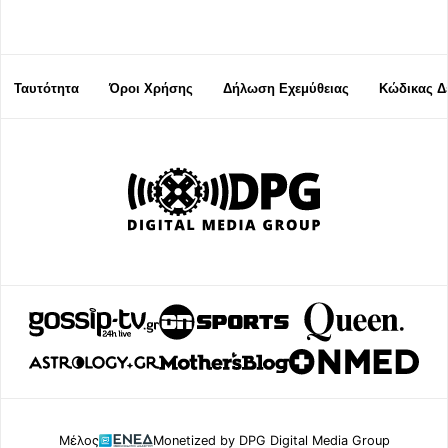
Ταυτότητα
Όροι Χρήσης
Δήλωση Εχεμύθειας
Κώδικας Δ
Μέλος
Monetized by DPG Digital Media Group