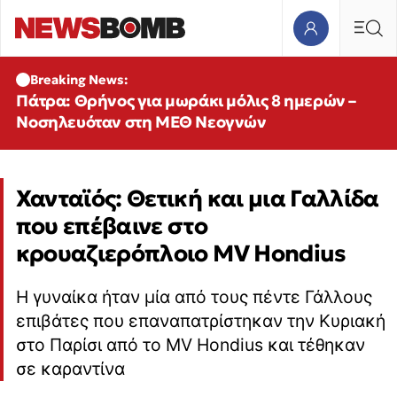
Breaking News:
Πάτρα: Θρήνος για μωράκι μόλις 8 ημερών –
Νοσηλευόταν στη ΜΕΘ Νεογνών
Χανταϊός: Θετική και μια Γαλλίδα
που επέβαινε στο
κρουαζιερόπλοιο MV Hondius
Η γυναίκα ήταν μία από τους πέντε Γάλλους
επιβάτες που επαναπατρίστηκαν την Κυριακή
στο Παρίσι από το MV Hondius και τέθηκαν
σε καραντίνα