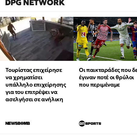
DPG NETWORK
Τουρίστας επιχείρησε
Οι παικταράδες που δ
να χρηματίσει
έγιναν ποτέ οι θρύλοι
υπάλληλο επιχείρησης
που περιμέναμε
για του επιτρέψει να
ασελγήσει σε ανήλικη