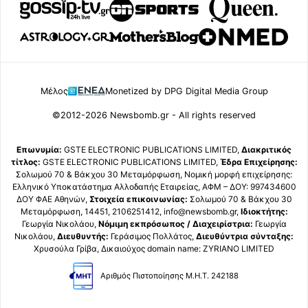
Μέλος
Monetized by DPG Digital Media Group
©2012-2026 Newsbomb.gr - All rights reserved
Επωνυμία:
GSTE ELECTRONIC PUBLICATIONS LIMITED,
Διακριτικός
τίτλος:
GSTE ELECTRONIC PUBLICATIONS LIMITED,
Έδρα Επιχείρησης:
Σολωμού 70 & Βάκχου 30 Μεταμόρφωση, Νομική μορφή επιχείρησης:
Ελληνικό Υποκατάστημα Αλλοδαπής Εταιρείας, ΑΦΜ – ΔΟΥ: 997434600
ΔΟΥ ΦΑΕ Αθηνών,
Στοιχεία επικοινωνίας:
Σολωμού 70 & Βάκχου 30
Μεταμόρφωση, 14451, 2106251412, info@newsbomb.gr,
Ιδιοκτήτης:
Γεωργία Νικολάου,
Νόμιμη εκπρόσωπος / Διαχειρίστρια:
Γεωργία
Νικολάου,
Διευθυντής:
Γεράσιμος Πολλάτος,
Διευθύντρια σύνταξης:
Χρυσούλα Γρίβα, Δικαιούχος domain name: ZYRIANO LIMITED
Αριθμός Πιστοποίησης Μ.Η.Τ. 242188