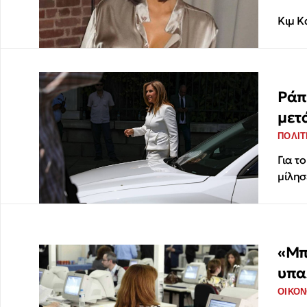
Κιμ Κ
Ράπ
μετ
ΠΟΛΙΤ
Για τ
μίλησ
«Μπ
υπα
ΟΙΚΟΝ