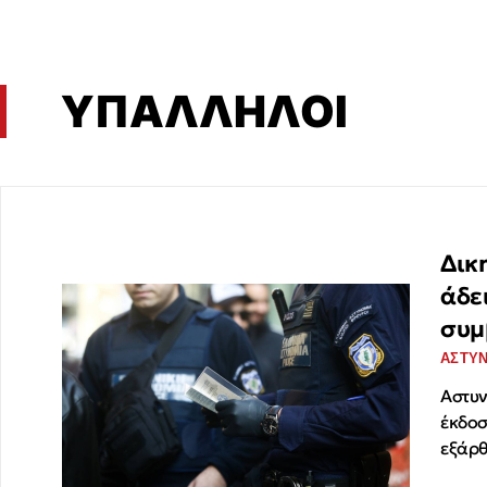
ΥΠΑΛΛΗΛΟΙ
Δικ
άδε
συμ
ΑΣΤΥ
Αστυν
έκδοσ
εξάρ