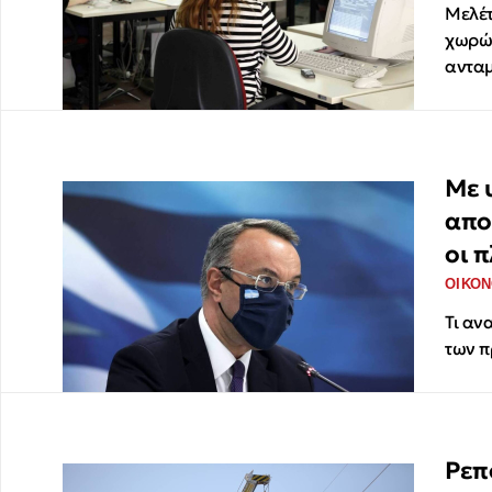
Μελέτ
χωρών
αντα
Με 
απο
οι 
ΟΙΚΟΝ
Τι αν
των 
Ρεπ