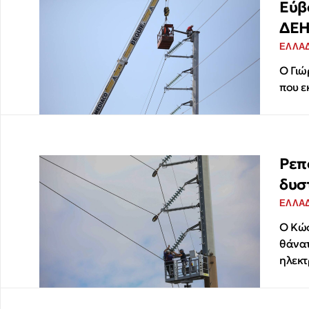
Εύβ
ΔΕ
ΕΛΛΑ
Ο Γιώ
που ε
Ρεπ
δυσ
ΕΛΛΑ
Ο Κώσ
θάνατ
ηλεκ