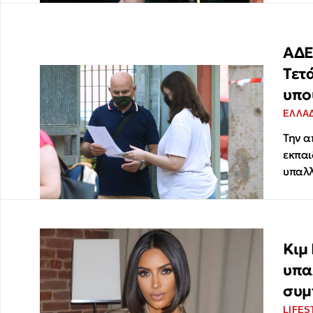
ΑΔΕ
Τετ
υπο
ΕΛΛΑ
Την α
εκπαι
υπαλλ
Κιμ
υπα
συμ
LIFES