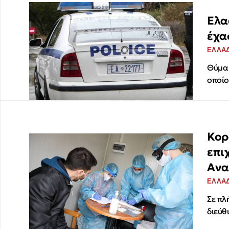
Ελα
έχα
ΕΛΛΑ
Θύμα 
οποίο
Κορ
επι
Ανα
ΕΛΛΑ
Σε πλ
διεύθ