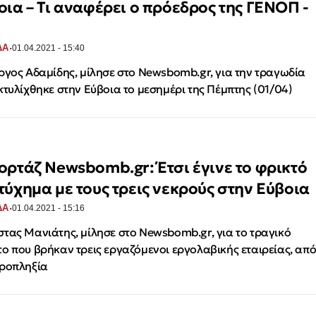
οια – Τι αναφέρει ο πρόεδρος της ΓΕΝΟΠ -
Η
·
ΔΑ
01.04.2021 - 15:40
ργος Αδαμίδης, μίλησε στο Newsbomb.gr, για την τραγωδία
κτυλίχθηκε στην Εύβοια το μεσημέρι της Πέμπτης (01/04)
ορτάζ Newsbomb.gr: Έτσι έγινε το φρικτό
τύχημα με τους τρεις νεκρούς στην Εύβοια
·
ΔΑ
01.04.2021 - 15:16
τας Μανιάτης, μίλησε στο Newsbomb.gr, για το τραγικό
ο που βρήκαν τρεις εργαζόμενοι εργολαβικής εταιρείας, απ
τροπληξία