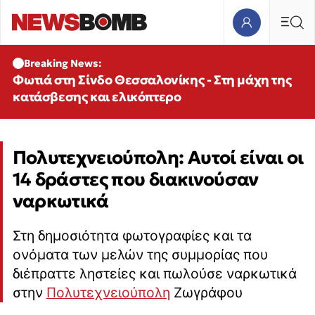
Breaking News:
Φωτιά στη Σίνδο Θεσσαλονίκης - Στη μάχη της
κατάσβεσης και ελικόπτερο
Πολυτεχνειούπολη: Aυτοί είναι οι
14 δράστες που διακινούσαν
ναρκωτικά
Στη δημοσιότητα φωτογραφίες και τα
ονόματα των μελών της συμμορίας που
διέπραττε ληστείες και πωλούσε ναρκωτικά
στην
Πολυτεχνειούπολη
Ζωγράφου