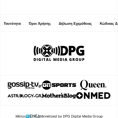
Ταυτότητα
Όροι Χρήσης
Δήλωση Εχεμύθειας
Κώδικας Δ
Μέλος
Monetized by DPG Digital Media Group