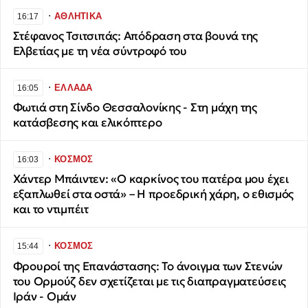
∙
ΑΘΛΗΤΙΚΑ
16:17
Στέφανος Τσιτσιπάς: Απόδραση στα βουνά της
Ελβετίας με τη νέα σύντροφό του
∙
ΕΛΛΑΔΑ
16:05
Φωτιά στη Σίνδο Θεσσαλονίκης - Στη μάχη της
κατάσβεσης και ελικόπτερο
∙
ΚΟΣΜΟΣ
16:03
Χάντερ Μπάιντεν: «Ο καρκίνος του πατέρα μου έχει
εξαπλωθεί στα οστά» – Η προεδρική χάρη, ο εθισμός
και το ντιμπέιτ
∙
ΚΟΣΜΟΣ
15:44
Φρουροί της Επανάστασης: Το άνοιγμα των Στενών
του Ορμούζ δεν σχετίζεται με τις διαπραγματεύσεις
Ιράν - Ομάν