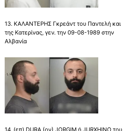
13. ΚΑΛΑΝΤΕΡΗΣ Γκρεάντ του Παντελή και
της Κατερίνας, γεν. την 09-08-1989 στην
Αλβανία
14. (επ) DURA (ον) JORGIM ή JURXHINO του