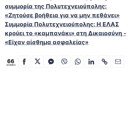
συμμορία της Πολυτεχνειούπολης:
«Ζητούσε βοήθεια για να μην πεθάνει»
Συμμορία Πολυτεχνειούπολης: Η ΕΛΑΣ
κρούει το «καμπανάκι» στη Δικαιοσύνη -
«Είχαν αίσθημα ασφαλείας»
66
SHARES