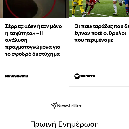
Οι παικταράδες που δ
Σέρρες: «Δεν ήταν μόνο
έγιναν ποτέ οι θρύλοι
η ταχύτητα» – Η
που περιμέναμε
ανάλυση
πραγματογνώμονα για
το σφοδρό δυστύχημα
Newsletter
Πρωινή Eνημέρωση