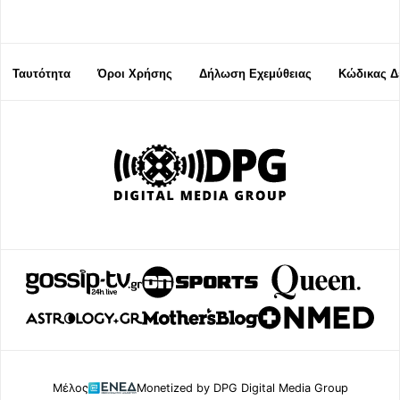
Ταυτότητα
Όροι Χρήσης
Δήλωση Εχεμύθειας
Κώδικας Δ
Μέλος
Monetized by DPG Digital Media Group