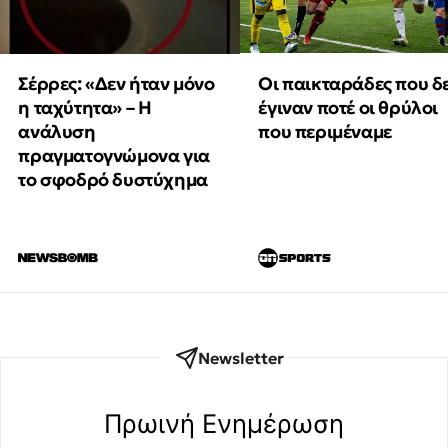
Οι παικταράδες που δ
Σέρρες: «Δεν ήταν μόνο
έγιναν ποτέ οι θρύλοι
η ταχύτητα» – Η
που περιμέναμε
ανάλυση
πραγματογνώμονα για
το σφοδρό δυστύχημα
Newsletter
Πρωινή Eνημέρωση