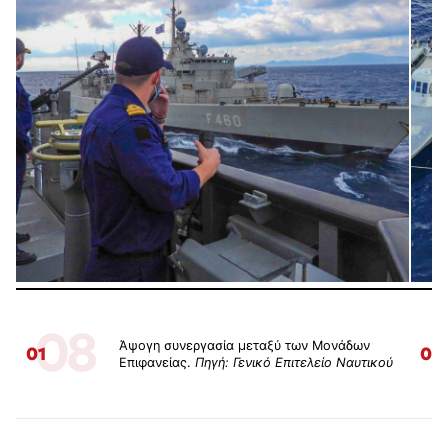
08
Άψογη συνεργασία μεταξύ των Μονάδων
01
02
Επιφανείας.
Πηγή: Γενικό Επιτελείο Ναυτικού