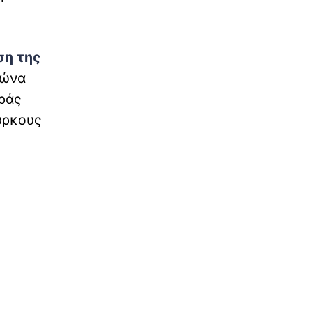
∙
ΠΑΙΔΕΙΑ
04:16
Στρατιωτικές Σχολές: Στις 8 Σεπτεμβρίου η
κατάταξη των επιτυχόντων στη Σχολή
ση της
Ευελπίδων και ΣΜΥ
γώνα
ράς
∙
ΕΛΛΑΔΑ
03:52
υρκους
Εύβοια: 30χρονη έπεσε στη θάλασσα από
την υψηλή γέφυρα της Χαλκίδας –
Νοσηλεύεται στο νοσοκομείο
∙
ΚΟΣΜΟΣ
03:28
Μέση Ανατολή: Σαουδική Αραβία, Τουρκία
και Πακιστάν θα υπογράψουν αμυντική
συμφωνία
∙
ΕΛΛΑΔΑ
03:06
Αργίες 2026 - Δεκαπενταύγουστος: Ποια
μέρα «πέφτει» – Πώς θα πληρωθούν οι
εργαζόμενοι