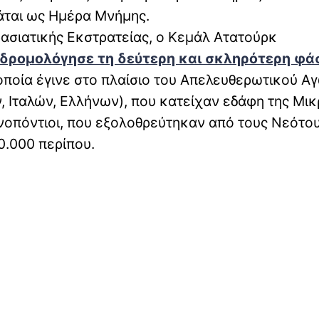
μάται ως Ημέρα Μνήμης.
κρασιατικής Εκστρατείας, ο Κεμάλ Ατατούρκ
δρομολόγησε τη δεύτερη και σκληρότερη φά
οποία έγινε στο πλαίσιο του Απελευθερωτικού Α
 Ιταλών, Ελλήνων), που κατείχαν εδάφη της Μικ
ηνoπόντιοι, που εξολοθρεύτηκαν από τους Νεότο
0.000 περίπου.