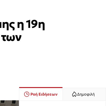
ης η 19η
 των
Ροή Ειδήσεων
Δημοφιλή