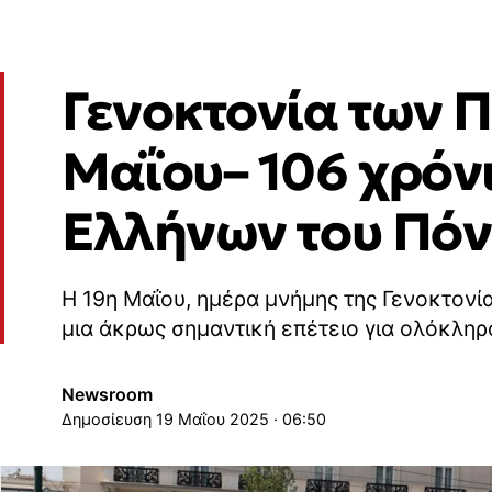
Γενοκτονία των 
Μαΐου– 106 χρόνι
Ελλήνων του Πόν
Η 19η Μαΐου, ημέρα μνήμης της Γενοκτονί
μια άκρως σημαντική επέτειο για ολόκληρ
Newsroom
19 Μαΐου 2025 · 06:50