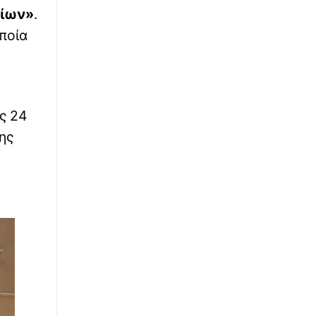
τίων»
.
∙
ΚΟΣΜΟΣ
01:10
ποία
Υεμένη: 58 νεκροί και δεκάδες οι τραυματίες
από την επίθεση των Χούθι σε κυβερνητικές
δυνάμεις
∙
ΟΙΚΟΝΟΜΙΑ
00:46
ς 24
Wall Street: Πτώση για τους βασικούς δείκτες
– Στο επίκεντρο το πετρέλαιο και τα Στενά
ης
του Ορμούζ
∙
ΚΟΣΜΟΣ
00:24
Τραμπ: «Έχουμε απεριόριστα αποθέματα
όπλων και πυρομαχικών»