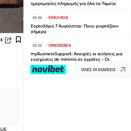
ημερομηνίες πληρωμής για όλα τα Ταμεία
∙
ΕΚΚΛΗΣΙΑ
05:36
Εορτολόγιο 7 Αυγούστου: Ποιοι γιορτάζουν
σήμερα
ΣΕ
∙
ΟΙΚΟΝΟΜΙΑ
05:20
myBusinessSupport: Ανοιχτές οι αιτήσεις για
ενισχύσεις de minimis σε αγρότες – Οι
δικαιούχοι και τα ποσά
ΟΛΕΣ ΟΙ ΕΙΔΗΣΕΙΣ
∙
LIFESTYLE
05:04
Τα σημαντικότερα γεγονότα που
σημειώθηκαν σαν σήμερα 7 Ιουλίου
∙
ΕΛΛΑΔΑ
04:40
Φωτιά: Κίτρινη προειδοποίηση – Ο χάρτης
πρόβλεψης κινδύνου πυρκαγιάς για την
Παρασκευή 7 Αυγούστου
 με