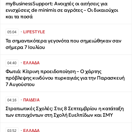
myBusinessSupport: Ανοιχτές οι αιτήσεις για
ενισχύσεις de minimis σε αγρότες – Οι δικαιούχοι
και τα ποσά
∙
LIFESTYLE
05:04
Τα σημαντικότερα γεγονότα που σημειώθηκαν σαν
σήμερα 7 Ιουλίου
∙
ΕΛΛΑΔΑ
04:40
Φωτιά: Κίτρινη προειδοποίηση – Ο χάρτης
πρόβλεψης κινδύνου πυρκαγιάς για την Παρασκευή
7 Αυγούστου
∙
ΠΑΙΔΕΙΑ
04:16
Στρατιωτικές Σχολές: Στις 8 Σεπτεμβρίου η κατάταξη
των επιτυχόντων στη Σχολή Ευελπίδων και ΣΜΥ
∙
ΕΛΛΑΔΑ
03:52