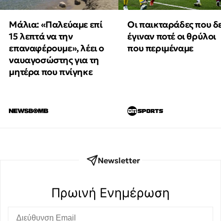
Μάλια: «Παλεύαμε επί
Οι παικταράδες που δ
15 λεπτά να την
έγιναν ποτέ οι θρύλοι
επαναφέρουμε», λέει ο
που περιμέναμε
ναυαγοσώστης για τη
μητέρα που πνίγηκε
Newsletter
Πρωινή Eνημέρωση