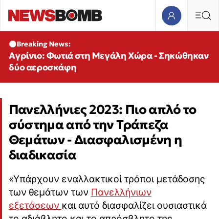
Breaking News:
Αγρίνιο: Φωτιά στη Μεγάλη Χώρα - Σηκώθηκαν
δύο αεροσκάφη
Πανελλήνιες 2023: Πιο απλό το
σύστημα από την Τράπεζα
Θεμάτων - Διασφαλισμένη η
διαδικασία
«Υπάρχουν εναλλακτικοί τρόποι μετάδοσης
των θεμάτων των
Πανελλήνιων
εξετάσεων
και αυτό διασφαλίζει ουσιαστικά
το αδιάβλητο και το απρόσβλητο της