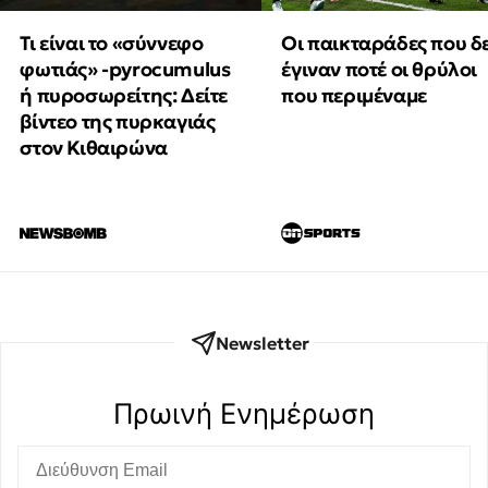
Τι είναι το «σύννεφο
Οι παικταράδες που δ
φωτιάς» -pyrocumulus
έγιναν ποτέ οι θρύλοι
ή πυροσωρείτης: Δείτε
που περιμέναμε
βίντεο της πυρκαγιάς
στον Κιθαιρώνα
Newsletter
Πρωινή Eνημέρωση