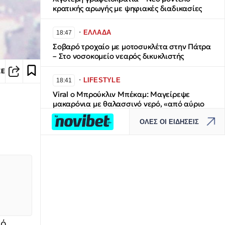
κρατικής αρωγής με ψηφιακές διαδικασίες
∙
ΕΛΛΑΔΑ
18:47
Σοβαρό τροχαίο με μοτοσυκλέτα στην Πάτρα
– Στο νοσοκομείο νεαρός δικυκλιστής
ΣΕ
∙
LIFESTYLE
18:41
Viral ο Μπρούκλιν Μπέκαμ: Μαγείρεψε
μακαρόνια με θαλασσινό νερό, «από αύριο
δημητριακά», του έγραψαν
ΟΛΕΣ ΟΙ ΕΙΔΗΣΕΙΣ
∙
ΕΛΛΑΔΑ
18:37
Θεσσαλονίκη - Θέρμη: Χωρίς ενεργό μέτωπο
η φωτιά στο Μονοπήγαδο
∙
ΕΛΛΑΔΑ
18:35
Νέα απάτη: Ψεύτικα email δήθεν από τον e-
ΕΦΚΑ – Τι πρέπει να προσέξουν οι πολίτες
πό