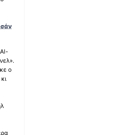
∙
ΚΟΣΜΟΣ
18:35
Τρομακτικό βίντεο: Τουριστικό σκάφος
ξεφεύγει τελευταία στιγμή από μαινόμενο
ιπποπόταμο
ασάν
∙
LIFESTYLE
18:16
Η Μαρία Μενούνος ποζάρει φορώντας
Al-
μπικίνι με τα χρώματα της ελληνικής σημαίας
- Πώς αποχαιρέτησε το καλοκαίρι της στην
νελ».
Ελλάδα
ηκε ο
 κι
∙
ΕΛΛΑΔΑ
18:16
Κορινθία: Συνεχίζεται η μάχη με τις φλόγες
στο Στεφάνι – «Οδεύουμε καλώς», λέει ο
αντιδήμαρχος
ήλ
∙
ΚΟΣΜΟΣ
18:12
Αποχαιρετιστήριο μήνυμα του πρέσβη του
Ισραήλ στην Ελλάδα, Νόαμ Κατς: «Φεύγω με
ερα
την καρδιά γεμάτη ευγνωμοσύνη»