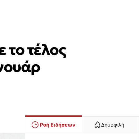
 τo τέλος
ινουάρ
Ροή Ειδήσεων
Δημοφιλή