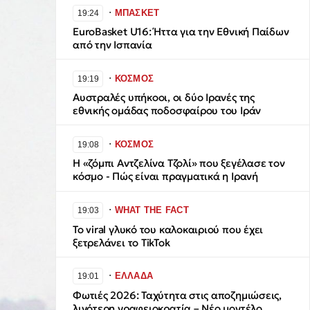
∙
ΜΠΑΣΚΕΤ
19:24
EuroBasket U16: Ήττα για την Εθνική Παίδων
από την Ισπανία
∙
ΚΟΣΜΟΣ
19:19
Αυστραλές υπήκοοι, οι δύο Ιρανές της
εθνικής ομάδας ποδοσφαίρου του Ιράν
∙
ΚΟΣΜΟΣ
19:08
H «ζόμπι Αντζελίνα Τζολί» που ξεγέλασε τον
κόσμο - Πώς είναι πραγματικά η Ιρανή
∙
WHAT THE FACT
19:03
Το viral γλυκό του καλοκαιριού που έχει
ξετρελάνει το TikTok
∙
ΕΛΛΑΔΑ
19:01
Φωτιές 2026: Ταχύτητα στις αποζημιώσεις,
λιγότερη γραφειοκρατία – Νέο μοντέλο