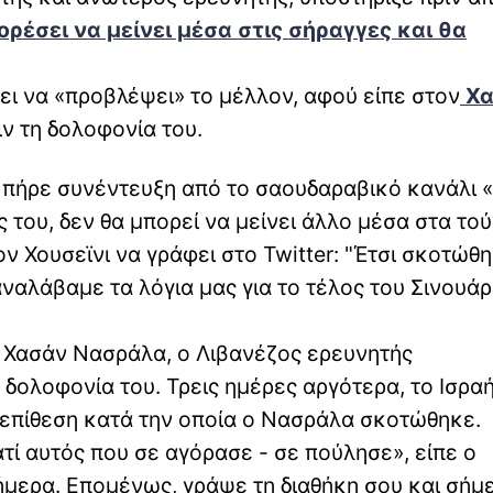
ορέσει να μείνει μέσα στις σήραγγες και θα
ει να «προβλέψει» το μέλλον, αφού είπε στον
Χ
ιν τη δολοφονία του.
ς πήρε συνέντευξη από το σαουδαραβικό κανάλι «
ς του, δεν θα μπορεί να μείνει άλλο μέσα στα τού
ν Χουσεϊνι να γράφει στο Twitter: "Έτσι σκοτώθ
ναλάβαμε τα λόγια μας για το τέλος του Σινουάρ
 Χασάν Νασράλα, ο Λιβανέζος ερευνητής
 δολοφονία του. Τρεις ημέρες αργότερα, το Ισρα
α επίθεση κατά την οποία ο Νασράλα σκοτώθηκε.
τί αυτός που σε αγόρασε - σε πούλησε», είπε ο
σήμερα. Επομένως, γράψε τη διαθήκη σου και σήμ