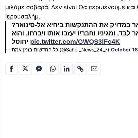
μιλάμε σοβαρά. Δεν είναι Θα περιμένουμε και 
Ιερουσαλήμ.
?אר במדויק את ההתנקשות ביחיא אל-סינואר
לבד, ומגיניו וחבריו יעזבו אותו ויברחו, והוא
יחוסל
pic.twitter.com/GWQS3iFc4K
— כל החדשות בזמן אמת (@Saher_News_24_7)
October 18