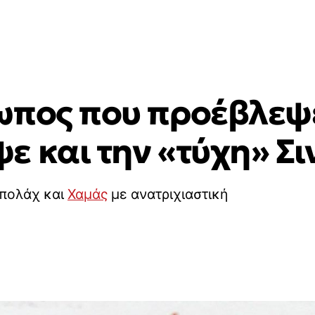
ωπος που προέβλεψε
ε και την «τύχη» Σ
μπολάχ και
Χαμάς
με ανατριχιαστική