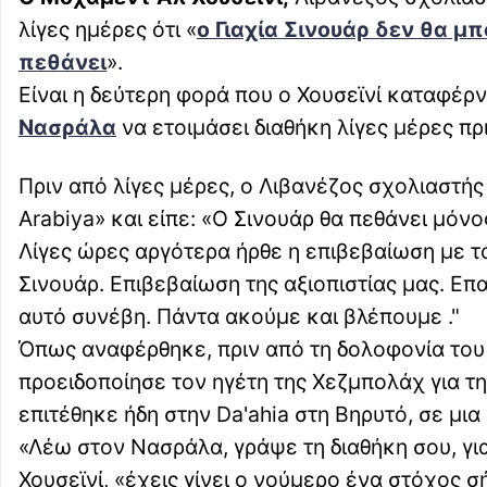
λίγες ημέρες ότι «
ο Γιαχία Σινουάρ
δεν θα μπ
πεθάνει
».
Είναι η δεύτερη φορά που ο Χουσεϊνί καταφέρν
Νασράλα
να ετοιμάσει διαθήκη λίγες μέρες πρ
Πριν από λίγες μέρες, ο Λιβανέζος σχολιαστή
Arabiya» και είπε: «Ο Σινουάρ θα πεθάνει μόνο
Λίγες ώρες αργότερα ήρθε η επιβεβαίωση με το
Σινουάρ. Επιβεβαίωση της αξιοπιστίας μας. Επα
αυτό συνέβη. Πάντα ακούμε και βλέπουμε ."
Όπως αναφέρθηκε, πριν από τη δολοφονία του
προειδοποίησε τον ηγέτη της Χεζμπολάχ για τη
επιτέθηκε ήδη στην Da'ahia στη Βηρυτό, σε μι
«Λέω στον Νασράλα, γράψε τη διαθήκη σου, για
Χουσεϊνί, «έχεις γίνει ο νούμερο ένα στόχος 