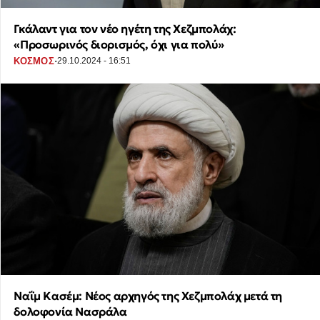
Γκάλαντ για τον νέο ηγέτη της Χεζμπολάχ:
«Προσωρινός διορισμός, όχι για πολύ»
·
ΚΟΣΜΟΣ
29.10.2024 - 16:51
Ναΐμ Κασέμ: Νέος αρχηγός της Χεζμπολάχ μετά τη
δολοφονία Νασράλα