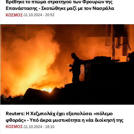
Βρέθηκε το πτώμα στρατηγού των Φρουρών της
Επανάστασης - Σκοτώθηκε μαζί με τον Νασράλα
·
ΚΟΣΜΟΣ
11.10.2024 - 20:52
Reuters: Η Χεζμπολάχ έχει εξαπολύσει «πόλεμο
φθοράς» - Υπό άκρα μυστικότητα η νέα διοίκησή της
·
ΚΟΣΜΟΣ
11.10.2024 - 18:10