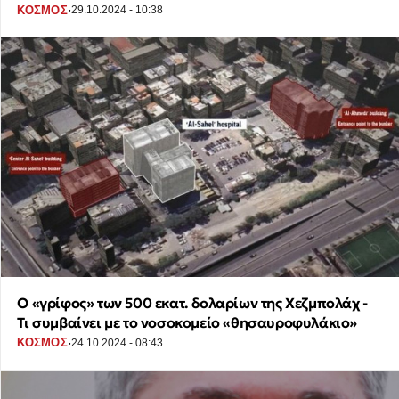
·
ΚΟΣΜΟΣ
29.10.2024 - 10:38
Ο «γρίφος» των 500 εκατ. δολαρίων της Χεζμπολάχ -
Τι συμβαίνει με το νοσοκομείο «θησαυροφυλάκιο»
·
ΚΟΣΜΟΣ
24.10.2024 - 08:43