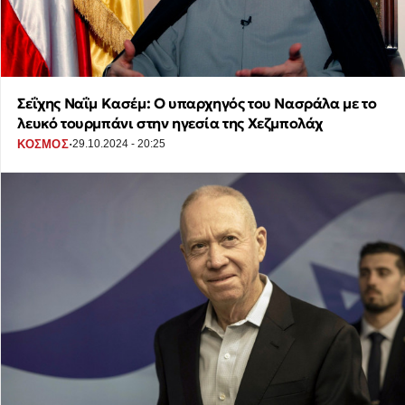
Σεΐχης Ναΐμ Κασέμ: Ο υπαρχηγός του Νασράλα με το
λευκό τουρμπάνι στην ηγεσία της Χεζμπολάχ
·
ΚΟΣΜΟΣ
29.10.2024 - 20:25