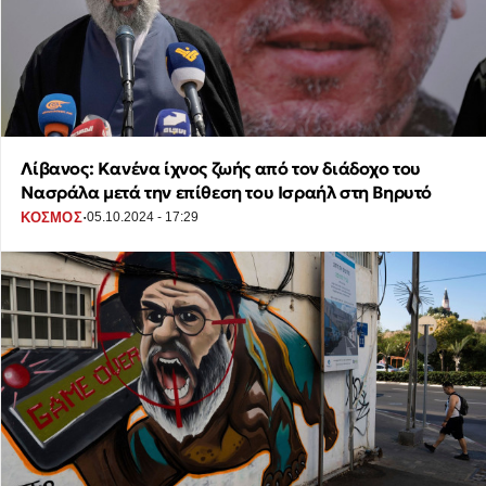
Λίβανος: Κανένα ίχνος ζωής από τον διάδοχο του
Νασράλα μετά την επίθεση του Ισραήλ στη Βηρυτό
·
ΚΟΣΜΟΣ
05.10.2024 - 17:29