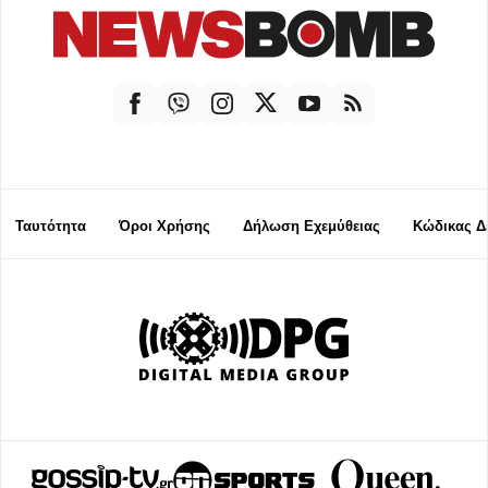
Ταυτότητα
Όροι Χρήσης
Δήλωση Εχεμύθειας
Κώδικας Δ