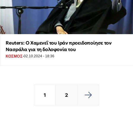
Reuters: Ο Xαμενεΐ του Ιράν προειδοποίησε τον
Νασράλα για τη δολοφονία του
·
ΚΟΣΜΟΣ
02.10.2024 - 18:36
1
2