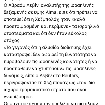
Ο Αβραάμ Λεβίν, αναλυτής της ισραηλινής
δεξαμενής σκέψης Alma, είπε ότι πρέπει να
υποτεθεί ότι η Χεζμπολάχ ήταν «καλά
προετοιμασμένη και περίμενε» τα ισραηλινά
στρατεύματα και ότι δεν ήταν εύκολος
στόχος.
«Το γεγονός ότι η αλυσίδα διοίκησης έχει
καταστραφεί δεν αφαιρεί τη δυνατότητα να
πυροβολούν τις ισραηλινές κοινότητες ή να
προσπαθούν να χτυπήσουν» τις ισραηλινές
δυνάμεις, είπε ο Λεβίν στο Reuters,
περιγράφοντας τη Χεζμπολάχ ως «τον ίδιο
ισχυρό τρομοκρατικό στρατό που όλοι
γνωρίζουμε».
Οι μαχητές έχουν την ευελιξία να εκτελούν