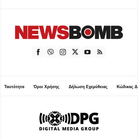
Ταυτότητα
Όροι Χρήσης
Δήλωση Εχεμύθειας
Κώδικας Δ