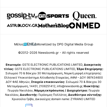
Μέλος
Monetized by DPG Digital Media Group
©2012-2026 Newsbomb.gr - All rights reserved
Επωνυμία:
GSTE ELECTRONIC PUBLICATIONS LIMITED,
Διακριτικός
τίτλος:
GSTE ELECTRONIC PUBLICATIONS LIMITED,
Έδρα Επιχείρησης:
Σολωμού 70 & Βάκχου 30 Μεταμόρφωση, Νομική μορφή επιχείρησης:
Ελληνικό Υποκατάστημα Αλλοδαπής Εταιρείας, ΑΦΜ – ΔΟΥ: 997434600
ΔΟΥ ΦΑΕ Αθηνών,
Στοιχεία επικοινωνίας:
Σολωμού 70 & Βάκχου 30
Μεταμόρφωση, 14451, 2106251412, info@newsbomb.gr,
Ιδιοκτήτης:
Γεωργία Νικολάου,
Νόμιμη εκπρόσωπος / Διαχειρίστρια:
Γεωργία
Νικολάου,
Διευθυντής:
Γεράσιμος Πολλάτος,
Διευθύντρια σύνταξης:
Χρυσούλα Γρίβα, Δικαιούχος domain name: ZYRIANO LIMITED