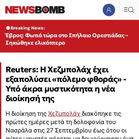
Breaking News:
Έβρος: Φωτιά τώρα στο Σπήλαιο Ορεστιάδας –
Σηκώθηκε ελικόπτερο
Reuters: Η Χεζμπολάχ έχει
εξαπολύσει «πόλεμο φθοράς» -
Υπό άκρα μυστικότητα η νέα
διοίκησή της
Η διοίκηση της
Χεζμπολάχ
διακόπηκε τις
πρώτες ημέρες μετά τη δολοφονία του
Νασράλα στις 27 Σεπτεμβρίου έως ότου οι
σιίτες μαχητές φέρεται να δημιούργησαν ένα