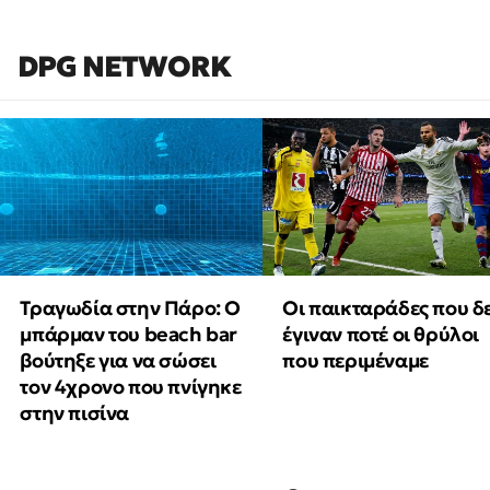
DPG NETWORK
Τραγωδία στην Πάρο: Ο
Οι παικταράδες που δ
μπάρμαν του beach bar
έγιναν ποτέ οι θρύλοι
βούτηξε για να σώσει
που περιμέναμε
τον 4χρονο που πνίγηκε
στην πισίνα