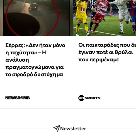
Οι παικταράδες που δ
Σέρρες: «Δεν ήταν μόνο
έγιναν ποτέ οι θρύλοι
η ταχύτητα» – Η
που περιμέναμε
ανάλυση
πραγματογνώμονα για
το σφοδρό δυστύχημα
Newsletter