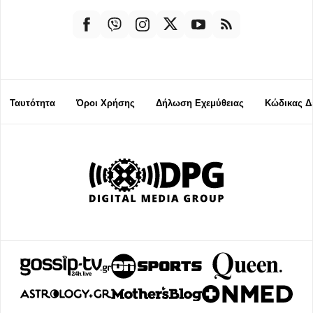
Ταυτότητα
Όροι Χρήσης
Δήλωση Εχεμύθειας
Κώδικας Δ