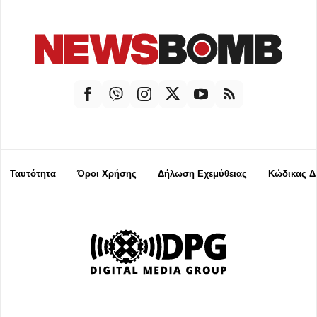
Ταυτότητα
Όροι Χρήσης
Δήλωση Εχεμύθειας
Κώδικας Δ