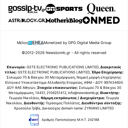
Μέλος
Monetized by DPG Digital Media Group
©2012-2026 Newsbomb.gr - All rights reserved
Επωνυμία:
GSTE ELECTRONIC PUBLICATIONS LIMITED,
Διακριτικός
τίτλος:
GSTE ELECTRONIC PUBLICATIONS LIMITED,
Έδρα Επιχείρησης:
Σολωμού 70 & Βάκχου 30 Μεταμόρφωση, Νομική μορφή επιχείρησης:
Ελληνικό Υποκατάστημα Αλλοδαπής Εταιρείας, ΑΦΜ – ΔΟΥ: 997434600
ΔΟΥ ΦΑΕ Αθηνών,
Στοιχεία επικοινωνίας:
Σολωμού 70 & Βάκχου 30
Μεταμόρφωση, 14451, 2106251412, info@newsbomb.gr,
Ιδιοκτήτης:
Γεωργία Νικολάου,
Νόμιμη εκπρόσωπος / Διαχειρίστρια:
Γεωργία
Νικολάου,
Διευθυντής:
Γεράσιμος Πολλάτος,
Διευθύντρια σύνταξης:
Χρυσούλα Γρίβα, Δικαιούχος domain name: ZYRIANO LIMITED
Αριθμός Πιστοποίησης Μ.Η.Τ. 242188