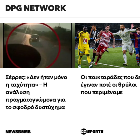
DPG NETWORK
Οι παικταράδες που δ
Σέρρες: «Δεν ήταν μόνο
έγιναν ποτέ οι θρύλοι
η ταχύτητα» – Η
που περιμέναμε
ανάλυση
πραγματογνώμονα για
το σφοδρό δυστύχημα