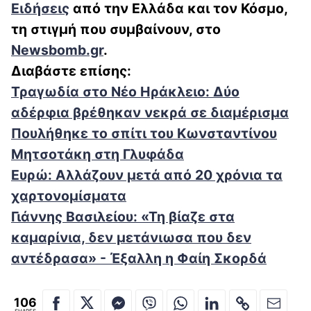
Ειδήσεις
από την Ελλάδα και τον Κόσμο,
τη στιγμή που συμβαίνουν, στο
Newsbomb.gr
.
Διαβάστε επίσης:
Τραγωδία στο Νέο Ηράκλειο: Δύο
αδέρφια βρέθηκαν νεκρά σε διαμέρισμα
Πουλήθηκε το σπίτι του Κωνσταντίνου
Μητσοτάκη στη Γλυφάδα
Ευρώ: Αλλάζουν μετά από 20 χρόνια τα
χαρτονομίσματα
Γιάννης Βασιλείου: «Τη βίαζε στα
καμαρίνια, δεν μετάνιωσα που δεν
αντέδρασα» - Έξαλλη η Φαίη Σκορδά
106
SHARES