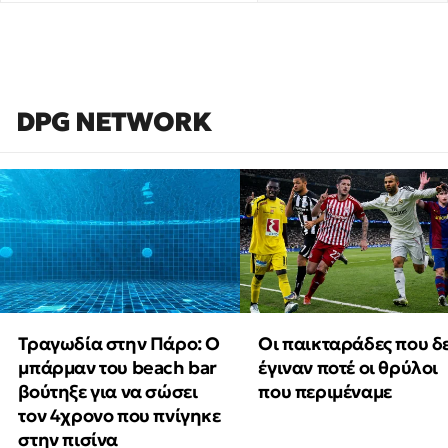
DPG NETWORK
Τραγωδία στην Πάρο: Ο
Οι παικταράδες που δ
μπάρμαν του beach bar
έγιναν ποτέ οι θρύλοι
βούτηξε για να σώσει
που περιμέναμε
τον 4χρονο που πνίγηκε
στην πισίνα