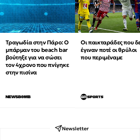
Τραγωδία στην Πάρο: Ο
Οι παικταράδες που δ
μπάρμαν του beach bar
έγιναν ποτέ οι θρύλοι
βούτηξε για να σώσει
που περιμέναμε
τον 4χρονο που πνίγηκε
στην πισίνα
Newsletter