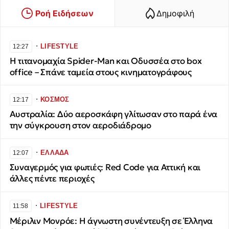
Ροή Ειδήσεων
Δημοφιλή
∙
LIFESTYLE
12:27
Η τιτανομαχία Spider-Man και Οδυσσέα στο box
office – Σπάνε ταμεία στους κινηματογράφους
∙
ΚΟΣΜΟΣ
12:17
Αυστραλία: Δύο αεροσκάφη γλίτωσαν στο παρά ένα
την σύγκρουση στον αεροδιάδρομο
∙
ΕΛΛΑΔΑ
12:07
Συναγερμός για φωτιές: Red Code για Αττική και
άλλες πέντε περιοχές
∙
LIFESTYLE
11:58
Μέριλιν Μονρόε: Η άγνωστη συνέντευξη σε Έλληνα