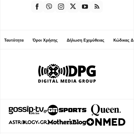
Ταυτότητα
Όροι Χρήσης
Δήλωση Εχεμύθειας
Κώδικας Δ