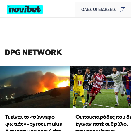
ΟΛΕΣ ΟΙ ΕΙΔΗΣΕΙΣ
DPG NETWORK
Τι είναι το «σύννεφο
Οι παικταράδες που δ
φωτιάς» -pyrocumulus
έγιναν ποτέ οι θρύλοι
ή πυροσωρείτης: Δείτε
που περιμέναμε