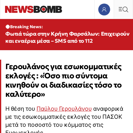
Breaking News:
Φωτιά τώρα στην Κρήνη Φαρσάλων: Επιχειρούν
και εναέρια μέσα – SMS από το 112
Γερουλάνος για εσωκομματικές
εκλογές : «Όσο πιο σύντομα
κινηθούν οι διαδικασίες τόσο το
καλύτερο»
Η θέση του
Παύλου Γερουλάνου
αναφορικά
με τις εσωκομματικές εκλογές του ΠΑΣΟΚ
μετά το ποσοστό του κόμματος στις
Ευρωεκλογές