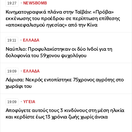
∙
NEWSBOMB
19:27
Κινηματογραφικά πλάνα στην Ταϊβάν: «Πρόβα»
εκκένωσης του προέδρου σε περίπτωση επίθεσης
«αποκεφαλισμού ηγεσίας» από την Κίνα
∙
ΕΛΛΑΔΑ
19:11
Ναύπλιο: Προφυλακίστηκαν οι δύο Ινδοί για τη
δολοφονία του 59χονου ψυχολόγου
∙
ΕΛΛΑΔΑ
19:09
Λάρισα: Νεκρός εντοπίστηκε 75χρονος αγρότης στο
χωράφι του
∙
ΥΓΕΙΑ
19:09
Αποφύγετε αυτούς τους 3 κινδύνους στη μέση ηλικία
και κερδίστε έως 13 χρόνια ζωής χωρίς άνοια