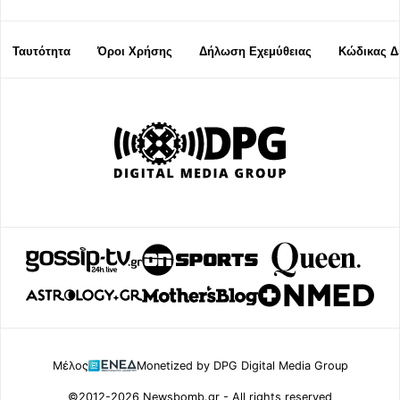
Ταυτότητα
Όροι Χρήσης
Δήλωση Εχεμύθειας
Κώδικας Δ
Μέλος
Monetized by DPG Digital Media Group
©2012-2026 Newsbomb.gr - All rights reserved