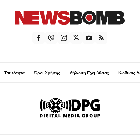
Ταυτότητα
Όροι Χρήσης
Δήλωση Εχεμύθειας
Κώδικας Δ