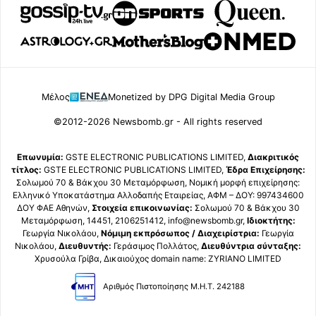
Μέλος
Monetized by DPG Digital Media Group
©2012-2026 Newsbomb.gr - All rights reserved
Επωνυμία:
GSTE ELECTRONIC PUBLICATIONS LIMITED,
Διακριτικός
τίτλος:
GSTE ELECTRONIC PUBLICATIONS LIMITED,
Έδρα Επιχείρησης:
Σολωμού 70 & Βάκχου 30 Μεταμόρφωση, Νομική μορφή επιχείρησης:
Ελληνικό Υποκατάστημα Αλλοδαπής Εταιρείας, ΑΦΜ – ΔΟΥ: 997434600
ΔΟΥ ΦΑΕ Αθηνών,
Στοιχεία επικοινωνίας:
Σολωμού 70 & Βάκχου 30
Μεταμόρφωση, 14451, 2106251412, info@newsbomb.gr,
Ιδιοκτήτης:
Γεωργία Νικολάου,
Νόμιμη εκπρόσωπος / Διαχειρίστρια:
Γεωργία
Νικολάου,
Διευθυντής:
Γεράσιμος Πολλάτος,
Διευθύντρια σύνταξης:
Χρυσούλα Γρίβα, Δικαιούχος domain name: ZYRIANO LIMITED
Αριθμός Πιστοποίησης Μ.Η.Τ. 242188