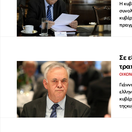
Η κυβ
συνολ
κυβέρ
πραγ
Σε ε
τρα
ΟΙΚΟΝ
Γιάνν
ελλην
κυβέρ
τηςκ