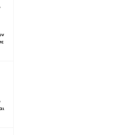
ο
ών
σε
ω
αι