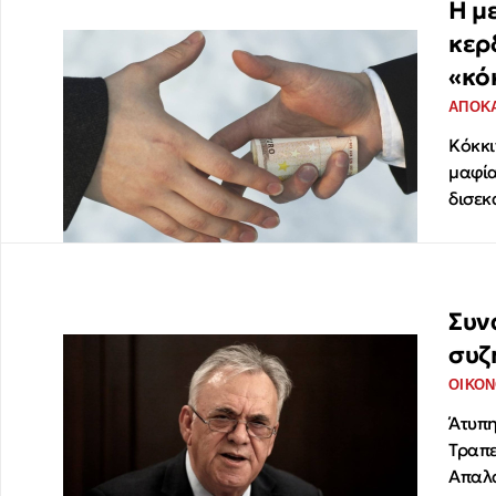
Η μ
κερ
«κό
ΑΠΟΚ
Κόκκι
μαφία
δισεκ
Συν
συζ
ΟΙΚΟΝ
Άτυπη
Τραπε
Απαλα