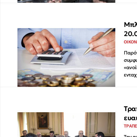
Μπλ
20.
ΟΙΚΟΝ
Παρότ
συμφώ
«ανοί
ενταχ
Τρα
ευα
ΤΡΑΠ
Την α