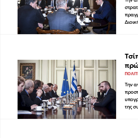
στρατ
πραγμ
Διοικ
Τσί
πρώ
ΠΟΛΙΤ
Την α
προσπ
υπογρ
της 