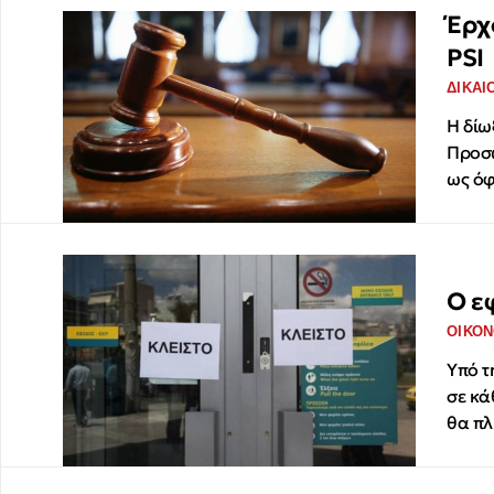
Έρχο
PSI
ΔΙΚΑΙ
Η δίω
Προσώ
ως όφ
Ο ε
ΟΙΚΟΝ
Υπό τ
σε κά
θα πλ