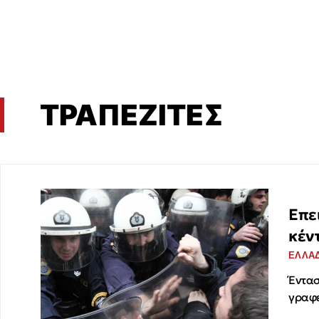
ΤΡΑΠΕΖΙΤΕΣ
Επε
κέν
ΕΛΛΑ
Έντασ
γραφε