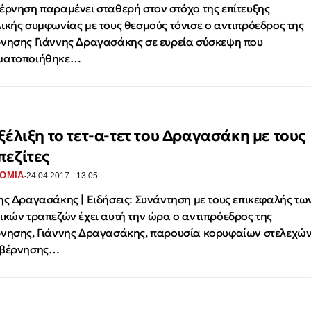
έρνηση παραμένει σταθερή στον στόχο της επίτευξης
ικής συμφωνίας με τους θεσμούς τόνισε ο αντιπρόεδρος της
νησης Γιάννης Δραγασάκης σε ευρεία σύσκεψη που
ματοποιήθηκε…
ξέλιξη το τετ-α-τετ του Δραγασάκη με τους
πεζίτες
·
ΟΜΙΑ
24.04.2017 - 13:05
ης Δραγασάκης | Ειδήσεις: Συνάντηση με τους επικεφαλής τω
ικών τραπεζών έχει αυτή την ώρα ο αντιπρόεδρος της
νησης, Γιάννης Δραγασάκης, παρουσία κορυφαίων στελεχώ
υβέρνησης…