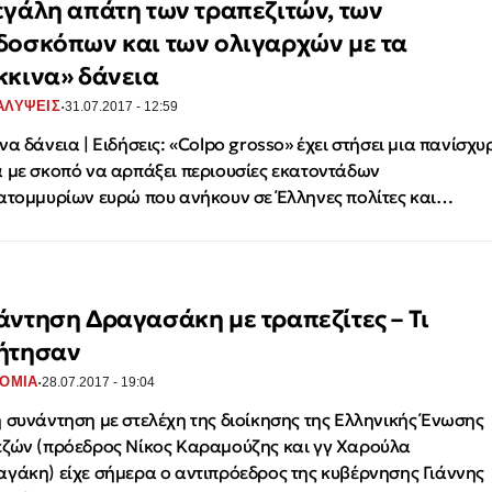
εγάλη απάτη των τραπεζιτών, των
δοσκόπων και των ολιγαρχών με τα
κκινα» δάνεια
·
ΑΛΥΨΕΙΣ
31.07.2017 - 12:59
να δάνεια | Ειδήσεις: «Colpo grosso» έχει στήσει μια πανίσχυ
 με σκοπό να αρπάξει περιουσίες εκατοντάδων
ατομμυρίων ευρώ που ανήκουν σε Έλληνες πολίτες και…
άντηση Δραγασάκη με τραπεζίτες – Τι
ήτησαν
·
ΟΜΙΑ
28.07.2017 - 19:04
 συνάντηση με στελέχη της διοίκησης της Ελληνικής Ένωσης
ζών (πρόεδρος Νίκος Καραμούζης και γγ Χαρούλα
γάκη) είχε σήμερα ο αντιπρόεδρος της κυβέρνησης Γιάννης