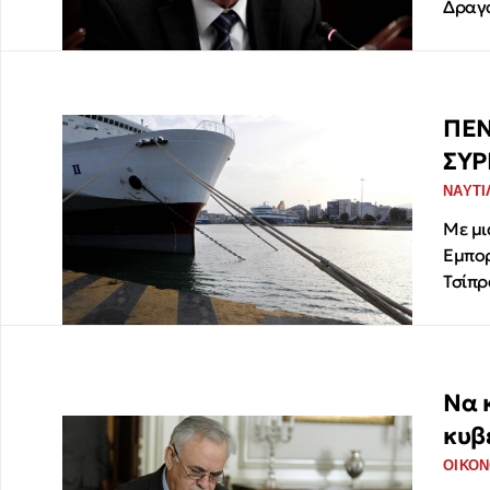
Δραγ
ΠΕΝ
ΣΥΡ
ΝΑΥΤΙ
Με μι
Εμπορ
Τσίπρ
Να 
κυβ
ΟΙΚΟΝ