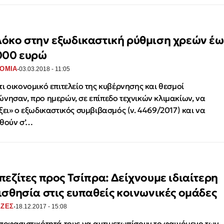
όκο στην εξωδικαστική ρύθμιση χρεών έω
000 ευρώ
·
ΟΜΙΑ
03.03.2018 - 11:05
ι οικονομικό επιτελείο της κυβέρνησης και θεσμοί
νησαν, προ ημερών, σε επίπεδο τεχνικών κλιμακίων, να
ξει» ο εξωδικαστικός συμβιβασμός (ν. 4469/2017) και να
θούν σ’…
πεζίτες προς Τσίπρα: Δείχνουμε ιδιαίτερη
ισθησία στις ευπαθείς κοινωνικές ομάδες
·
ΕΖΕΣ
18.12.2017 - 15:08
ποφασιστικότητά τους να αντιμετωπίσουν το φαινόμενο των