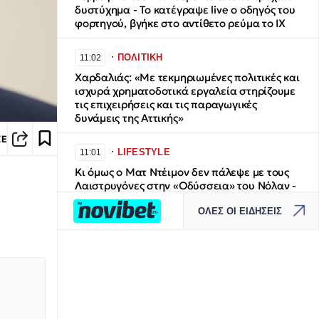
δυστύχημα - Το κατέγραψε live ο οδηγός του
φορτηγού, βγήκε στο αντίθετο ρεύμα το ΙΧ
∙
ΠΟΛΙΤΙΚΗ
11:02
Χαρδαλιάς: «Με τεκμηριωμένες πολιτικές και
ισχυρά χρηματοδοτικά εργαλεία στηρίζουμε
τις επιχειρήσεις και τις παραγωγικές
δυνάμεις της Αττικής»
ΣΕ
∙
LIFESTYLE
11:01
Κι όμως ο Ματ Ντέιμον δεν πάλεψε με τους
Λαιστρυγόνες στην «Οδύσσεια» του Νόλαν -
Η κασκαντέρ με τα «καλύτερα μπράτσα» που
ΟΛΕΣ ΟΙ ΕΙΔΗΣΕΙΣ
τον αντικατέστησε
∙
ΚΟΣΜΟΣ
11:01
Κονγκό: Τα επιβεβαιωμένα κρούσματα
Έμπολα ξεπέρασαν τα 4.000
∙
ΚΟΣΜΟΣ
10:54