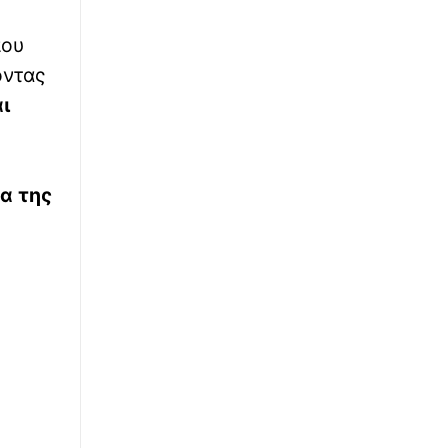
∙
ANNOUNCEMENTS
10:00
Εργοθεραπεία, Φυσικοθεραπεία ή
που
Λογοθεραπεία; Οδηγός σπουδών και
ντας
επαγγελματικών προοπτικών
ι
∙
ANNOUNCEMENTS
10:00
UNIC Athens: Το μοναδικό πανεπιστήμιο
διεθνών προδιαγραφών στην καρδιά του The
Ellinikon
α της
∙
ΕΛΛΑΔΑ
09:48
Τραγωδία στις Σέρρες: Μητέρα και γιος οι
νεκροί από τη σύγκρουση αυτοκινήτου με
φορτηγό
∙
LIFESTYLE
09:42
Στη Μύκονο με τον σύζυγό της η Κατερίνα
Καινούριου
∙