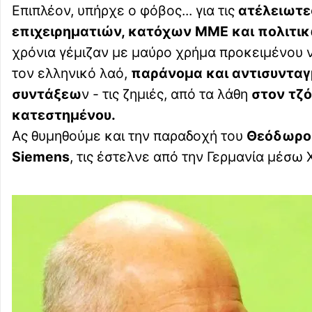
Επιπλέον, υπήρχε ο φόβος... για τις
ατέλειωτες
επιχειρηματιών, κατόχων ΜΜΕ και πολιτι
χρόνια γέμιζαν με μαύρο χρήμα προκειμένου
τον ελληνικό λαό,
παράνομα και αντισυνταγ
συντάξεω
ν - τις ζημιές, από τα λάθη
στον τζ
κατεστημένου.
Ας θυμηθούμε και την παραδοχή του
Θεόδωρου
Siemens
, τις έστελνε από την Γερμανία μέσω