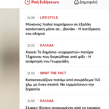
Ροή Ειδήσεων
Δημοφιλή
∙
LIFESTYLE
11:26
Μύκονος: Ιταλοί παρτάρουν σε έξαλλη
κατάσταση μέσα σε... βανάκι - Η αντίδραση
του οδηγού
∙
ΕΛΛΑΔΑ
11:22
Χανιά: Το δημόσιο «ευχαριστώ» πατέρα
13χρονου που δαγκώθηκε από φίδι - Η
ανάρτηση του Γεωργιάδη
∙
WHAT THE FACT
11:15
Κατασκευάζουν ποτάμι από σκυρόδεμα 145
χλμ. με έναν σκοπό: Να τερματίσουν την
ξηρασία
∙
ΕΛΛΑΔΑ
11:03
Σέρρες: Βίντεο-ντοκουμέντο από το τροχαίο