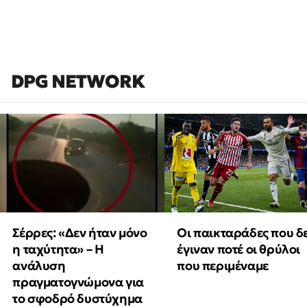
DPG NETWORK
Οι παικταράδες που δ
Σέρρες: «Δεν ήταν μόνο
έγιναν ποτέ οι θρύλοι
η ταχύτητα» – Η
που περιμέναμε
ανάλυση
πραγματογνώμονα για
το σφοδρό δυστύχημα