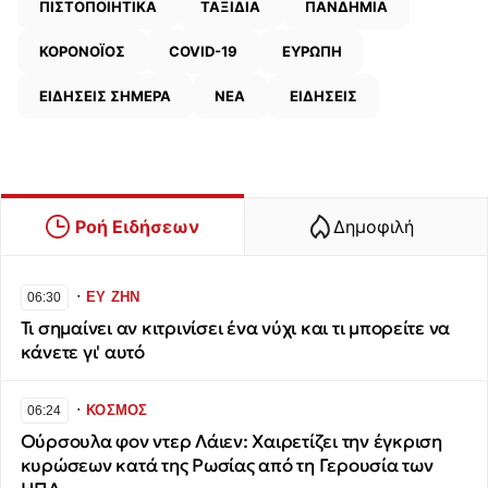
ΠΙΣΤΟΠΟΙΗΤΙΚΑ
ΤΑΞΙΔΙΑ
ΠΑΝΔΗΜΙΑ
ΚΟΡΟΝΟΪΟΣ
COVID-19
ΕΥΡΩΠΗ
ΕΙΔΗΣΕΙΣ ΣΗΜΕΡΑ
ΝΕΑ
ΕΙΔΗΣΕΙΣ
Ροή Ειδήσεων
Δημοφιλή
∙
ΕΥ ΖΗΝ
06:30
Τι σημαίνει αν κιτρινίσει ένα νύχι και τι μπορείτε να
κάνετε γι' αυτό
∙
ΚΟΣΜΟΣ
06:24
Ούρσουλα φον ντερ Λάιεν: Χαιρετίζει την έγκριση
κυρώσεων κατά της Ρωσίας από τη Γερουσία των