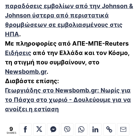
παραδόσεις εμβολίων από την Johnson &
Johnson ύστερα από περιστατικά
θρομβώσεων σε εμβολιασμένους στις
ΗΠΑ
.
Με πληροφορίες από ΑΠΕ-ΜΠΕ-Reuters
Ειδήσεις
από την Ελλάδα και τον Κόσμο,
τη στιγμή που συμβαίνουν, στο
Newsbomb.gr
.
Διαβάστε επίσης:
Γεωργιάδης στο Newsbomb.gr: Νωρίς για
το Πάσχα στο χωριό - Δουλεύουμε για να
ανοίξει η εστίαση
9
SHARES