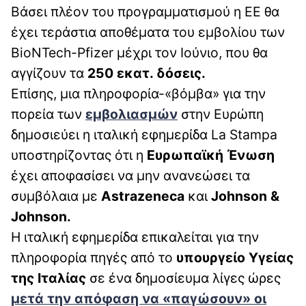
Βάσει πλέον του προγραμματισμού η ΕΕ θα
έχει τεράστια αποθέματα του εμβολίου των
BioNTech-Pfizer μέχρι τον Ιούνιο, που θα
αγγίζουν τα
250 εκατ. δόσεις.
Επίσης, μια πληροφορία-«βόμβα» για την
πορεία των
εμβολιασμών
στην Ευρώπη
δημοσιεύει η ιταλική εφημερίδα La Stampa
υποστηρίζοντας ότι η
Ευρωπαϊκή Ένωση
έχει αποφασίσει να μην ανανεώσει τα
συμβόλαια με
Astrazeneca
και
Johnson &
Johnson.
Η ιταλική εφημερίδα επικαλείται για την
πληροφορία πηγές από το
υπουργείο Υγείας
της Ιταλίας
σε ένα δημοσίευμα λίγες ώρες
μετά την απόφαση να «παγώσουν» οι