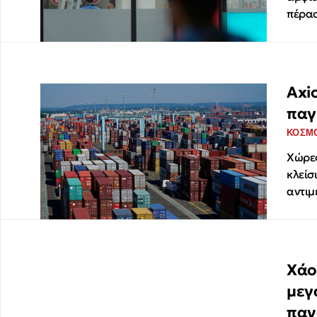
πέρα
Axi
παγ
ΚΟΣΜ
Χώρες
κλείσ
αντιμ
Χάο
μεγ
παν