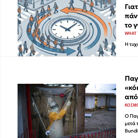
Για
πάν
το 
WHAT 
Η τυχ
Παγ
«κό
από
ΚΟΣΜ
Ο Παγ
μετά 
Bundi