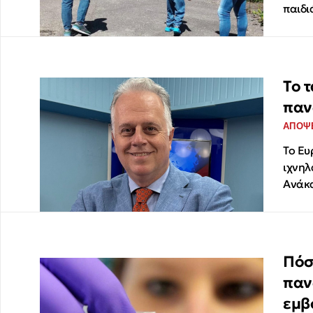
παιδι
Το 
παν
ΑΠΟΨ
Το Ευ
ιχνηλ
Ανάκα
Πόσ
παν
εμβ