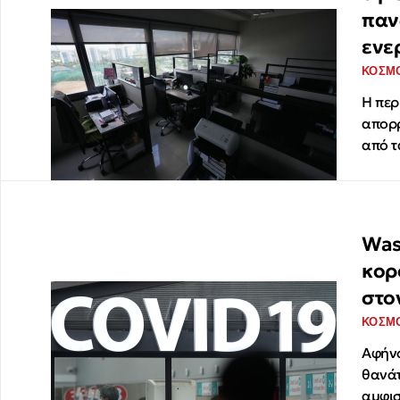
παν
ενε
ΚΟΣΜ
Η περ
απορρ
από τ
Was
κορ
στο
ΚΟΣΜ
Αφήνο
θανάτ
αμφισ