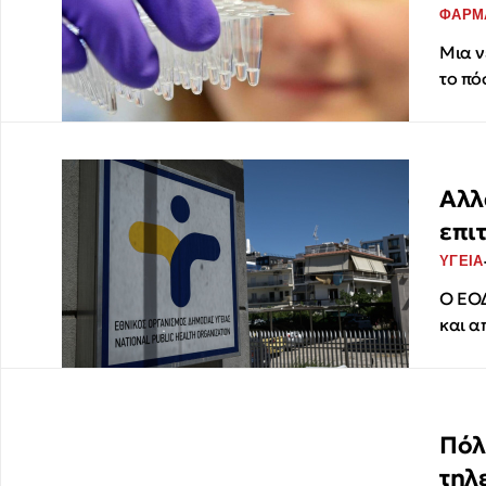
ΦΑΡΜ
Μια ν
το πό
Αλλ
επι
ΥΓΕΙΑ
Ο ΕΟΔ
και α
Πόλ
τηλ