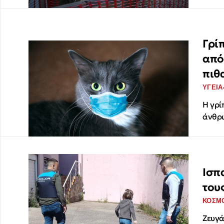
Γρί
από
πιθ
ΥΓΕΙΑ
Η γρί
άνθρω
Ισπ
του
ΚΟΣΜ
Ζευγά