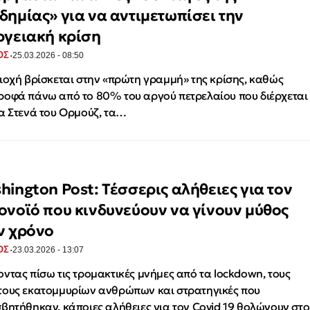
δημίας» για να αντιμετωπίσει την
ργειακή κρίση
·
ΟΣ
25.03.2026 - 08:50
ιοχή βρίσκεται στην «πρώτη γραμμή» της κρίσης, καθώς
οφά πάνω από το 80% του αργού πετρελαίου που διέρχεται
α Στενά του Ορμούζ, τα…
hington Post: Τέσσερις αλήθειες για τον
ονοϊό που κινδυνεύουν να γίνουν μύθος
ν χρόνο
·
ΟΣ
23.03.2026 - 13:07
ντας πίσω τις τρομακτικές μνήμες από τα lockdown, τους
ους εκατομμυρίων ανθρώπων και στρατηγικές που
βητήθηκαν, κάποιες αλήθειες για τον Covid 19 θολώνουν στο