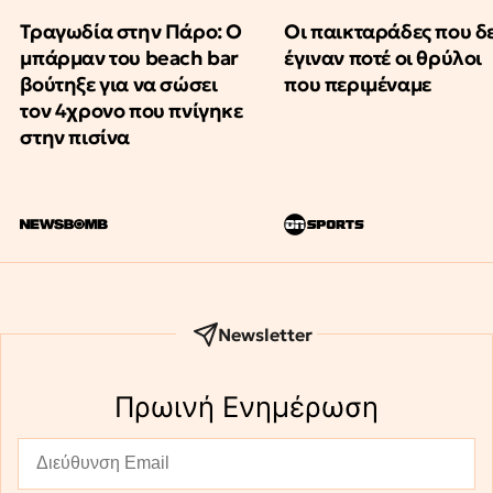
Τραγωδία στην Πάρο: Ο
Οι παικταράδες που δ
μπάρμαν του beach bar
έγιναν ποτέ οι θρύλοι
βούτηξε για να σώσει
που περιμέναμε
τον 4χρονο που πνίγηκε
στην πισίνα
Newsletter
Πρωινή Eνημέρωση