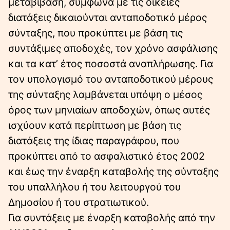
µεταβίβαση, σύµφωνα µε τις οικείες
διατάξεις δικαιούνται ανταποδοτικό µέρος
σύνταξης, που προκύπτει µε βάση τις
συντάξιµες αποδοχές, τον χρόνο ασφάλισης
και τα κατ’ έτος ποσοστά αναπλήρωσης. Για
τον υπολογισµό του ανταποδοτικού µέρους
της σύνταξης λαµβάνεται υπόψη ο µέσος
όρος των µηνιαίων αποδοχών, όπως αυτές
ισχύουν κατά περίπτωση µε βάση τις
διατάξεις της ίδιας παραγράφου, που
προκύπτει από το ασφαλιστικό έτος 2002
και έως την έναρξη καταβολής της σύνταξης
του υπαλλήλου ή του λειτουργού του
∆ηµοσίου ή του στρατιωτικού.
Για συντάξεις µε έναρξη καταβολής από την