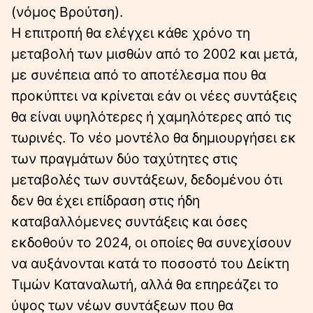
(νόµος Βρούτση).
Η επιτροπή θα ελέγχει κάθε χρόνο τη
µεταβολή των µισθών από το 2002 και µετά,
µε συνέπεια από το αποτέλεσµα που θα
προκύπτει να κρίνεται εάν οι νέες συντάξεις
θα είναι υψηλότερες ή χαµηλότερες από τις
τωρινές. Το νέο µοντέλο θα δηµιουργήσει εκ
των πραγµάτων δύο ταχύτητες στις
µεταβολές των συντάξεων, δεδοµένου ότι
δεν θα έχει επίδραση στις ήδη
καταβαλλόµενες συντάξεις και όσες
εκδοθούν το 2024, οι οποίες θα συνεχίσουν
να αυξάνονται κατά το ποσοστό του ∆είκτη
Τιµών Καταναλωτή, αλλά θα επηρεάζει το
ύψος των νέων συντάξεων που θα