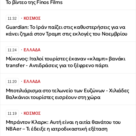
Το βίντεο της Finos Films
∙
ΚΟΣΜΟΣ
11:32
Guardian: Το Ιράν παίζει στις καθυστερήσεις για να
κάνει ζημιά στον Τραμπ στις εκλογές του Νοεμβρίου
∙
ΕΛΛΑΔΑ
11:24
Μύκονος: Ιταλοί τουρίστες έκαναν «κλαμπ» βανάκι
transfer - Αντιδράσεις για το ξέφρενο πάρτι
∙
ΕΛΛΑΔΑ
11:20
Μποτιλιάρισμα στο τελωνείο των Ευζώνων - Χιλιάδες
Βαλκάνιοι τουρίστες εισρέουν στη χώρα
∙
ΚΟΣΜΟΣ
11:19
Μπράντον Κλαρκ: Αυτή είναι η αιτία θανάτου του
NBAer – Τι έδειξε η ιατροδικαστική εξέταση