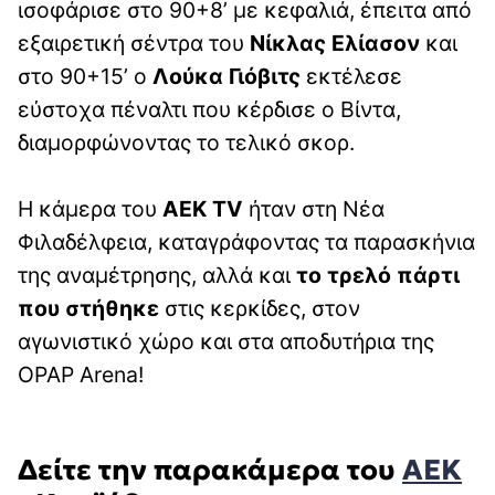
ισοφάρισε στο 90+8’ με κεφαλιά, έπειτα από
εξαιρετική σέντρα του
Νίκλας Ελίασον
και
στο 90+15’ ο
Λούκα Γιόβιτς
εκτέλεσε
εύστοχα πέναλτι που κέρδισε ο Βίντα,
διαμορφώνοντας το τελικό σκορ.
Η κάμερα του
ΑΕΚ TV
ήταν στη Νέα
Φιλαδέλφεια, καταγράφοντας τα παρασκήνια
της αναμέτρησης, αλλά και
το τρελό πάρτι
που στήθηκε
στις κερκίδες, στον
αγωνιστικό χώρο και στα αποδυτήρια της
OPAP Arena!
Δείτε την παρακάμερα του
ΑΕΚ