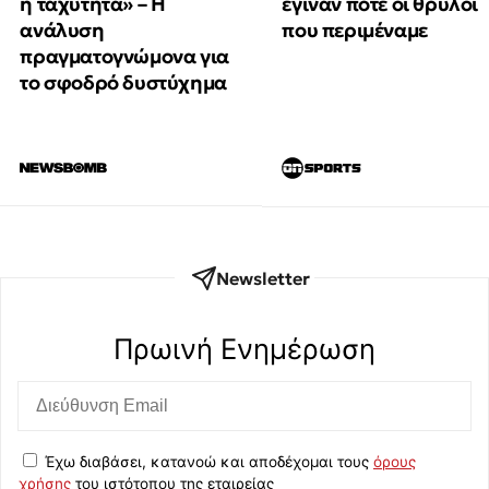
έγιναν ποτέ οι θρύλοι
η ταχύτητα» – Η
που περιμέναμε
ανάλυση
πραγματογνώμονα για
το σφοδρό δυστύχημα
Newsletter
Πρωινή Eνημέρωση
Έχω διαβάσει, κατανοώ και αποδέχομαι τους
όρους
χρήσης
του ιστότοπου της εταιρείας