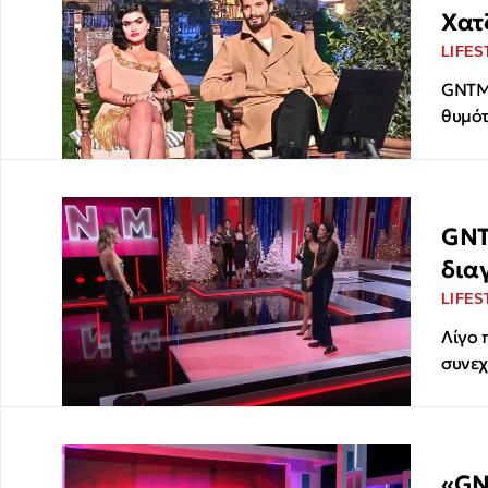
Χατ
LIFES
GNTM 
θυμότ
GNT
δια
LIFES
Λίγο 
συνεχ
«GN