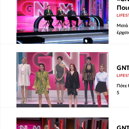
Ποι
LIFES
Μετά 
έρχετ
GNT
LIFES
Πότε 
5
GNT