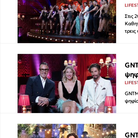
LIFES
Στις 
Καθητ
τρεις
GNTM
ψηφ
LIFES
GNTM:
ψηφίσ
GNT