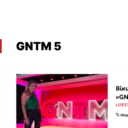
GNTM 5
Βίκ
«G
LIFES
Τι συ