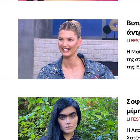
Βυτ
άντ
LIFES
Η Μαί
της σ
της, 
Σοφ
μίμ
LIFES
Η Απο
Χατζη