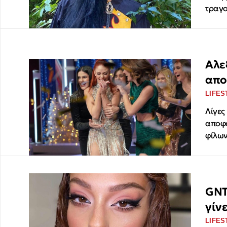
τραγο
Αλε
απο
LIFES
Λίγες
αποφά
φίλων
GNT
γίνε
LIFES