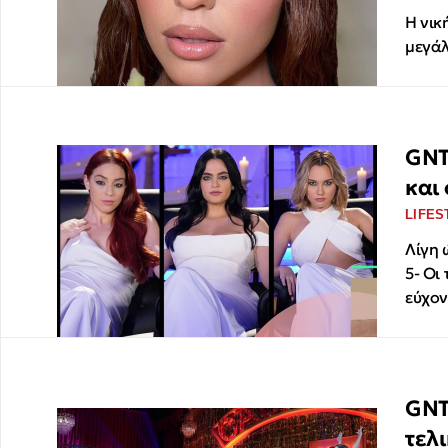
Η νικ
μεγάλ
GNT
και
LIFES
Λίγη 
5- Οι
εύχον
GNT
τελ