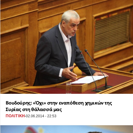
Βουδούρης: «Όχι» στην εναπόθεση χημικών της
Συρίας στη θάλασσά μας
·
ΠΟΛΙΤΙΚΗ
02.06.2014 - 22:53