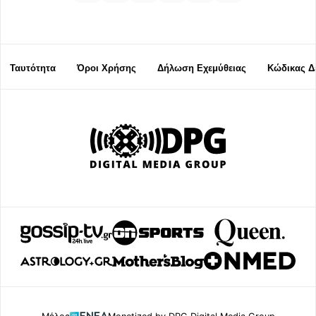
Ταυτότητα
Όροι Χρήσης
Δήλωση Εχεμύθειας
Κώδικας Δ