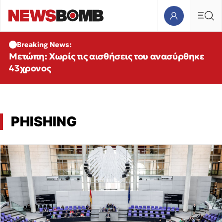
Breaking News:
Μετώπη: Χωρίς τις αισθήσεις του ανασύρθηκε
43χρονος
PHISHING