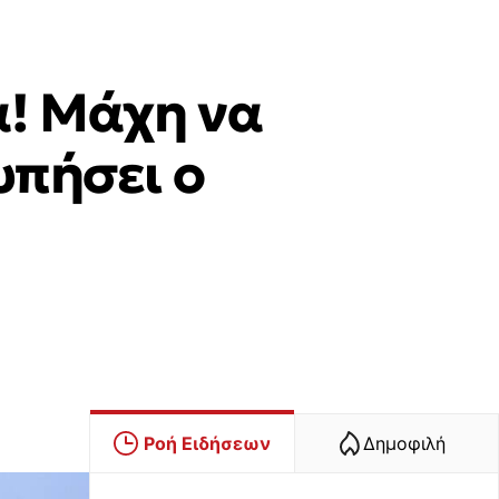
α! Μάχη να
υπήσει ο
Ροή Ειδήσεων
Δημοφιλή