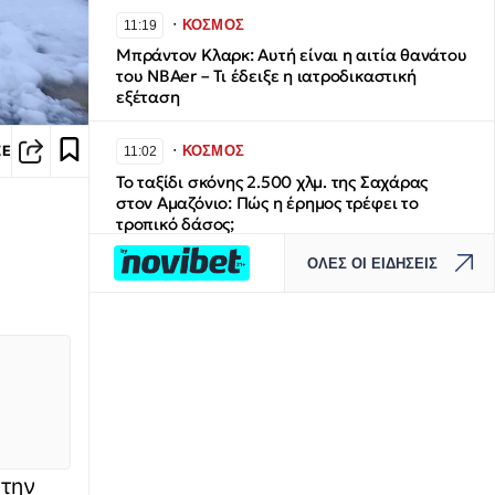
∙
ΚΟΣΜΟΣ
11:19
Μπράντον Κλαρκ: Αυτή είναι η αιτία θανάτου
του NBAer – Τι έδειξε η ιατροδικαστική
εξέταση
∙
ΚΟΣΜΟΣ
ΣΕ
11:02
Το ταξίδι σκόνης 2.500 χλμ. της Σαχάρας
στον Αμαζόνιο: Πώς η έρημος τρέφει το
τροπικό δάσος;
ΟΛΕΣ ΟΙ ΕΙΔΗΣΕΙΣ
∙
ΑΣΤΥΝΟΜΙΚΟ
11:00
Θεσσαλονίκη: 37χρονος έκλεψε
ενοικιαζόμενο ΙΧ, εμβόλισε άλλο όχημα και
συνελήφθη
∙
ΕΛΛΑΔΑ
10:56
Daily Mail: «Ο Αφγανός είχε γυρίσει την
πλάτη στον Χριστιανισμό και
συμπεριφερόταν ως εργένης», λένε φίλες της
 την