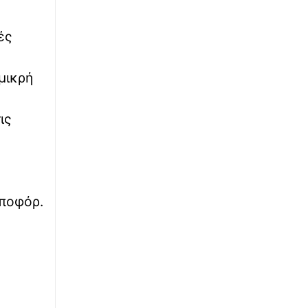
Ξεκάθαρη δέσμευση Χαρδαλιά: «Καμία
ανεμογεννήτρια στις πληγείσες περιοχές»
ές
∙
ΥΓΕΙΑ
09:32
 μικρή
Health Monitoring: Τα δεδομένα υγείας
γίνονται «όπλο» πρόληψης – Τι αλλάζει για
τους πολίτες
ις
∙
ΚΟΣΜΟΣ
09:28
Το τυφλό άλογο που «διαβάζει» τον κόσμο με
τις οπλές του και… επιστρέφει στους αγώνες
μποφόρ.
∙
ΚΟΣΜΟΣ
09:18
«Νέα κλιματική πραγματικότητα»: Τι
σηματοδοτούν οι ακραίες ζέστες και οι μέγα-
πυρκαγιές