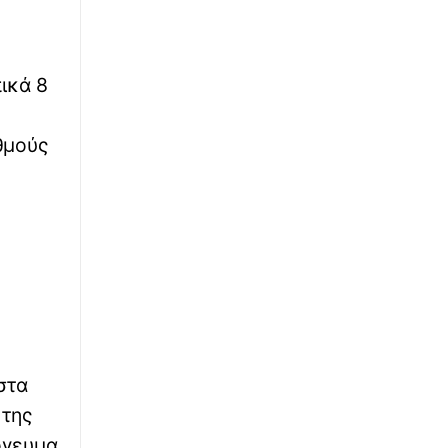
πικά 8
θμούς
στα
 της
όγευμα