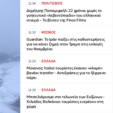
∙
ΠΟΛΙΤΙΣΜΟΣ
11:36
Δημήτρης Παπαμιχαήλ: 22 χρόνια χωρίς το
γοητευτικό «λεβεντόπαιδο» του ελληνικού
σινεμά – Το βίντεο της Finos Films
∙
ΚΟΣΜΟΣ
11:32
Guardian: Το Ιράν παίζει στις καθυστερήσεις
για να κάνει ζημιά στον Τραμπ στις εκλογές
του Νοεμβρίου
∙
ΕΛΛΑΔΑ
11:24
Μύκονος: Ιταλοί τουρίστες έκαναν «κλαμπ»
βανάκι transfer - Αντιδράσεις για το ξέφρενο
πάρτι
∙
ΕΛΛΑΔΑ
11:20
Μποτιλιάρισμα στο τελωνείο των Ευζώνων -
Χιλιάδες Βαλκάνιοι τουρίστες εισρέουν στη
χώρα