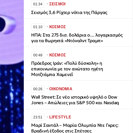
∙
ΣΕΙΣΜΟΙ
01:34
Σεισμός 3,6 Ρίχτερ νότια της Πάργας
∙
ΚΟΣΜΟΣ
01:10
ΗΠΑ: Στα 275 δισ. δολάρια ο… λογαριασμός
για τα θωρηκτά «Ντόναλντ Τραμπ»
∙
ΚΟΣΜΟΣ
00:48
Πρόεδρος Ιράν: «Πολύ δύσκολη» η
επικοινωνία με τον ανώτατο ηγέτη
Μοτζτάμπα Χαμενεΐ
∙
ΟΙΚΟΝΟΜΙΑ
00:26
Wall Street: Σε νέο ιστορικό υψηλό ο Dow
Jones – Απώλειες για S&P 500 και Nasdaq
∙
LIFESTYLE
23:51
Μαρί Σαντάλ – Μαρία Ολυμπία Ντε Γκρες:
Βραδινή έξοδος στις Σπέτσες