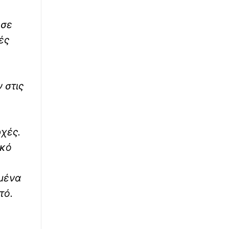
∙
ΕΛΛΑΔΑ
22:55
 σε
Φωτιά στην Επισκοπή Ρεθύμνου – Τρία
αυτοκίνητα έγιναν στάχτη
ές
∙
ΕΛΛΑΔΑ
22:54
Σύρος: Στις φυλακές Χίου ο 41χρονος μετά
την ομόφωνη απόφαση του Δικαστικού
 στις
Συμβουλίου
∙
ΚΟΣΜΟΣ
22:45
ρχές.
Βίντεο: Εκτός ελέγχου υποψήφιος
Δημοκρατικός σε παραλία της Χαβάης - Τον
ικό
ρίχνουν αναίσθητο με γροθιά
∙
μμένα
ΕΛΛΑΔΑ
22:36
Φωτιά τώρα πάνω από το αρχαίο θέατρο
τό.
Δημητριάδος – Ορατοί οι καπνοί από τον
Βόλο