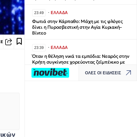
∙
ΕΛΛΑΔΑ
23:49
Φωτιά στην Κάρπαθο: Μάχη με τις φλόγες
δίνει η Πυροσβεστική στην Αγία Κυριακή–
Βίντεο
ΣΕ
∙
ΕΛΛΑΔΑ
23:39
Όταν η θέληση νικά τα εμπόδια: Νεαρός στην
Κρήτη συγκίνησε χορεύοντας ζεϊμπέκικο με
το αμαξίδιό του
ΟΛΕΣ ΟΙ ΕΙΔΗΣΕΙΣ
∙
ΚΟΣΜΟΣ
23:28
Drones οπτικών ινών: Η νέα τεχνολογία στην
οποία οι στρατιώτες έπρεπε να
προσαρμοστούν γρήγορα
∙
ΚΟΣΜΟΣ
23:28
Απαρηγόρητη οικογένεια Βρετανών: Κάηκε
το σπίτι που αγόρασαν στην Ελλάδα, μέρες
νικών