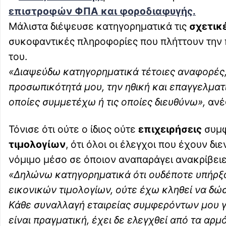
επιστροφών ΦΠΑ και φοροδιαφυγής.
Μάλιστα διέψευσε κατηγορηματικά τις
σχετικ
συκοφαντικές πληροφορίες που πλήττουν την π
του.
«Διαψεύδω κατηγορηματικά τέτοιες αναφορές, 
προσωπικότητά μου, την ηθική και επαγγελματι
οποίες συμμετέχω ή τις οποίες διευθύνω»,
ανέ
Τόνισε ότι ούτε ο ίδιος ούτε
επιχειρήσεις
συμφ
τιμολογίων
, ότι όλοι οι έλεγχοι που έχουν δι
νόμιμο μέσο σε όποιον αναπαράγει ανακρίβειε
«Δηλώνω κατηγορηματικά ότι ουδέποτε υπήρξα
εικονικών τιμολογίων, ούτε έχω κληθεί να δώσ
Κάθε συναλλαγή εταιρείας συμφερόντων μου γι
είναι πραγματική, έχει δε ελεγχθεί από τα αρμ