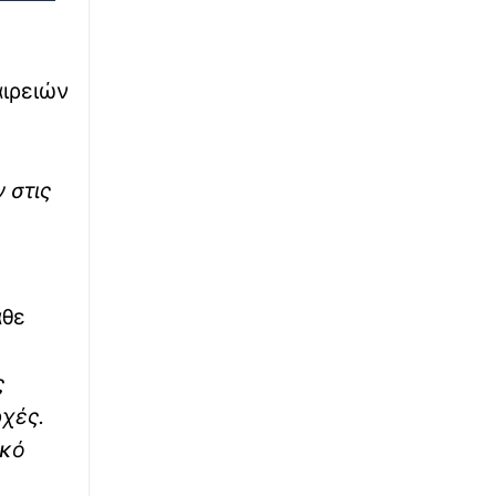
πριν μετακομίσουν
∙
ΠΟΔΟΣΦΑΙΡΟ
23:26
Παναθηναϊκός – ΤΣΣΚΑ 1948 1-1: Το...
αιρειών
πούλμαν των Βούλγαρων τον βάζει σε
μπελάδες
∙
LIFESTYLE
23:18
 στις
«Ονειρευόμουν έναν άντρα σαν εσένα»: Η
τρυφερή ανάρτηση της Βαλαβάνη για τον
Γρηγόρη Μόργκαν
∙
ΕΛΛΑΔΑ
23:15
άθε
Βόλος: Υπό έλεγχο η φωτιά στο Αρχαίο
Θέατρο Δημητριάδος
ς
∙
ρχές.
ΠΟΛΙΤΙΣΜΟΣ
23:02
Το 3o Piraeus Port Film Festival στο Δημοτικό
ικό
Θέατρο Πειραιά από 11 έως 13 Σεπτεμβρίου