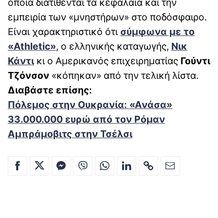
οποία διατίθενται τα κεφάλαια και την
εμπειρία των «μνηστήρων» στο ποδόσφαιρο.
Είναι χαρακτηριστικό ότι
σύμφωνα με το
«Athletic»
, ο ελληνικής καταγωγής,
Νικ
Κάντι
κι ο Αμερικανός επιχειρηματίας
Γούντι
Τζόνσον
«κόπηκαν» από την τελική λίστα.
Διαβάστε επίσης:
Πόλεμος στην Ουκρανία: «Ανάσα»
33.000.000 ευρώ από τον Ρόμαν
Αμπράμοβιτς στην Τσέλσι