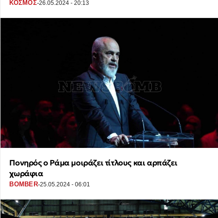
·
ΚΟΣΜΟΣ
26.05.2024 - 20:13
Πονηρός ο Ράμα μοιράζει τίτλους και αρπάζει
χωράφια
·
BOMBER
25.05.2024 - 06:01