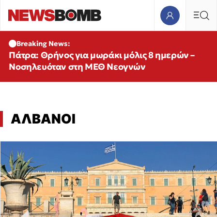
Breaking News:
Πάτρα: Θρήνος για μωράκι μόλις 8 ημερών –
Νοσηλευόταν στη ΜΕΘ Νεογνών
ΑΛΒΑΝΟΙ