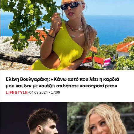
Ελένη Βουλγαράκη: «Κάνω αυτό που λέει η καρδιά
μου και δεν με νοιάζει οτιδήποτε κακοπροαίρετο»
·
LIFESTYLE
04.09.2024 - 17:09