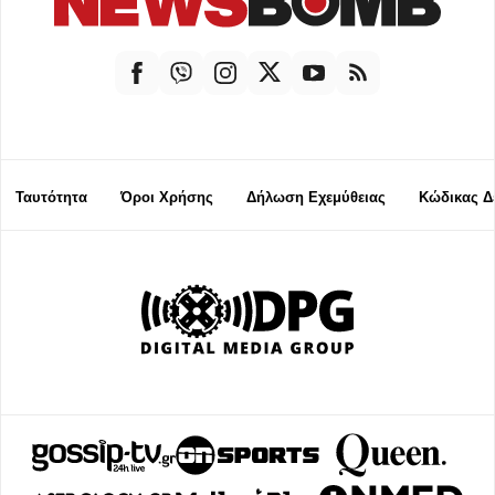
Ταυτότητα
Όροι Χρήσης
Δήλωση Εχεμύθειας
Κώδικας Δ