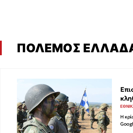
ΠΟΛΕΜΟΣ ΕΛΛΑΔΑ
Επι
κλη
ΕΘΝΙΚ
Η κρί
Googl