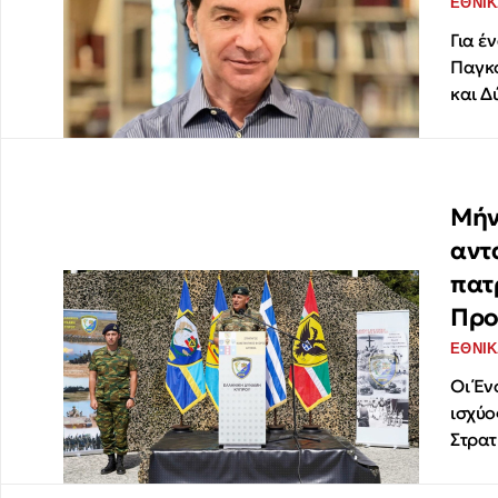
ΕΘΝΙΚ
Για έ
Παγκό
και Δ
Μήν
αντ
πατ
Προ
ΕΘΝΙΚ
Οι Έν
ισχύο
Στρατ