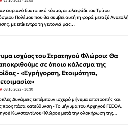
·
Α
17.10.2022 - 15:05
ναν αυριανό δυστοπικό κόσμο, απολειφάδι του Τρίτου
σμιου Πολέμου που θα συμβεί αυτή τη φορά μεταξύ Ανατολ
ύσης, με επίκεντρο τη γειτονιά μας…
υμα ισχύος του Στρατηγού Φλώρου: Θα
αποκριθούμε σε όποιο κάλεσμα της
ρίδας - «Εγρήγορση, Ετοιμότητα,
ετοιμασία»
·
Α
08.10.2022 - 16:30
οπλες Δυνάμεις εκπέμπουν ισχυρό μήνυμα αποτροπής και
ς προς πάσα κατεύθυνση - Το μήνυμα του Αρχηγού ΓΕΕΘΑ,
ηγού Κωνσταντίνου Φλώρου μετά την ολοκήρωση της…