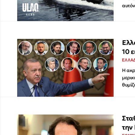
αυτόν
Ελλ
10 
ΕΛΛΑ
Η ακρ
μερικ
θυμίζ
Στα
την