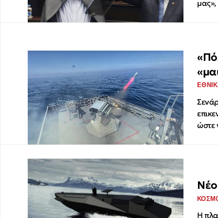
μας»,
«Πό
«μα
ΕΘΝΙΚ
Σενάρ
επικε
ώστε 
Νέο
ΚΟΣΜ
H πλα