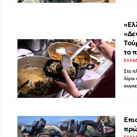
«Ελ
«Δε
Τού
το π
ΕΛΛΑ
Στο π
λίγοι
συγκε
Επι
πρώ