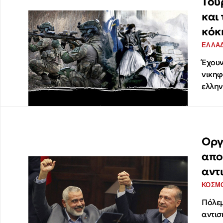
Τουρ
και
κόκ
ΕΛΛΑ
Έχουν
νικηφ
ελλην
Οργ
απο
αντ
ΚΟΣΜ
Πόλεμ
αντισ