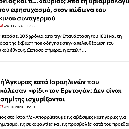
κίας και τι... «αύριο»; Από τη θριαμβολογί
 τον εφησυχασμό, στον κώδωνα του
κινου συναγερμού
·
ΔΑ
24.03.2024 - 08:58
 περάσει 203 χρόνια από την Επανάσταση του 1821 και τη
όρα της έκβαση που οδήγησε στην απελευθέρωση του
ικού έθνους. Ωστόσο σήμερα, η απειλή…
ή Άγκυρας κατά Ισραηλινών που
κάλεσαν «φίδι» τον Ερντογάν: Δεν είναι
ισημίτης ισχυρίζονται
·
ΟΣ
29.10.2023 - 05:19
ος στο Ισραήλ: «Απορρίπτουμε τις αβάσιμες κατηγορίες για
ημιτισμό, τις συκοφαντίες και τις προσβολές κατά του προέδρ