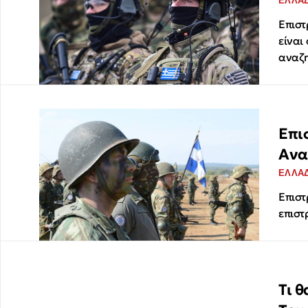
ΕΛΛΑ
Επιστ
είναι
αναζη
Επι
Ανα
ΕΛΛΑ
Επιστ
επιστ
Τι 