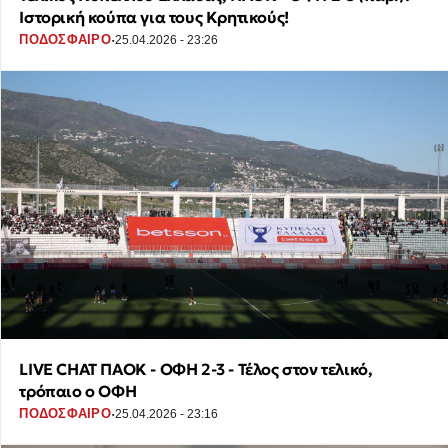
Ιστορική κούπα για τους Κρητικούς!
·
ΠΟΔΟΣΦΑΙΡΟ
25.04.2026 - 23:26
LIVE CHAT ΠΑΟΚ - ΟΦΗ 2-3 - Τέλος στον τελικό,
τρόπαιο ο ΟΦΗ
·
ΠΟΔΟΣΦΑΙΡΟ
25.04.2026 - 23:16