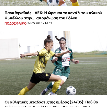
Παναθηναϊκός – ΑΕΚ: Η ώρα και το κανάλι του τελικού
Κυπέλλου στην… απομόνωση του Βόλου
·
ΠΟΔΟΣΦΑΙΡΟ
24.05.2025 - 14:43
Οι αθλητικές μεταδόσεις της ημέρας (24/05): Πού θα