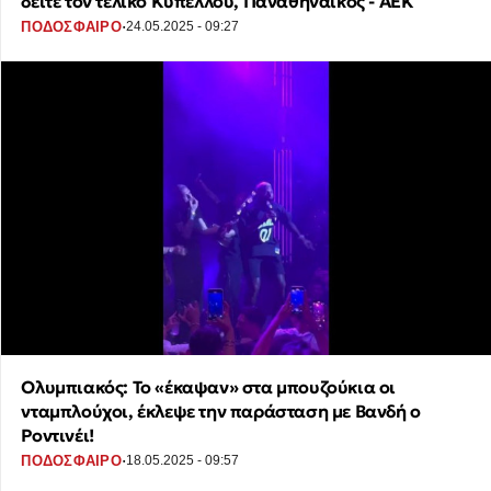
δείτε τον τελικό Κυπέλλου, Παναθηναϊκός - ΑΕΚ
·
ΠΟΔΟΣΦΑΙΡΟ
24.05.2025 - 09:27
Ολυμπιακός: Το «έκαψαν» στα μπουζούκια οι
νταμπλούχοι, έκλεψε την παράσταση με Βανδή ο
Ροντινέι!
·
ΠΟΔΟΣΦΑΙΡΟ
18.05.2025 - 09:57