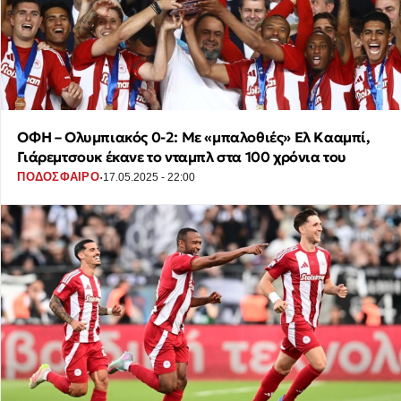
ΟΦΗ – Ολυμπιακός 0-2: Με «μπαλοθιές» Ελ Κααμπί,
Γιάρεμτσουκ έκανε το νταμπλ στα 100 χρόνια του
·
ΠΟΔΟΣΦΑΙΡΟ
17.05.2025 - 22:00