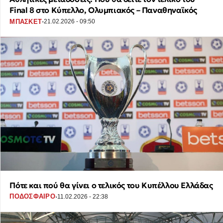
Final 8 στο Κύπελλο, Ολυμπιακός – Παναθηναϊκός
·
ΜΠΑΣΚΕΤ
21.02.2026 - 09:50
Πότε και πού θα γίνει ο τελικός του Κυπέλλου Ελλάδας
·
ΠΟΔΟΣΦΑΙΡΟ
11.02.2026 - 22:38