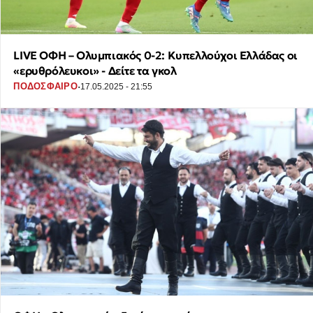
LIVE ΟΦΗ – Ολυμπιακός 0-2: Κυπελλούχοι Ελλάδας οι
«ερυθρόλευκοι» - Δείτε τα γκολ
·
ΠΟΔΟΣΦΑΙΡΟ
17.05.2025 - 21:55