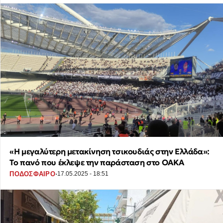
«Η μεγαλύτερη μετακίνηση τσικουδιάς στην Ελλάδα»:
Το πανό που έκλεψε την παράσταση στο ΟΑΚΑ
·
ΠΟΔΟΣΦΑΙΡΟ
17.05.2025 - 18:51