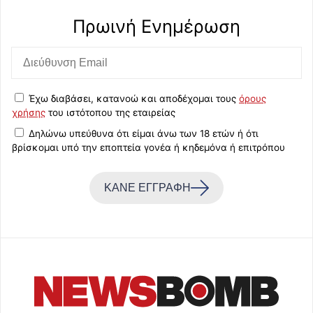
Πρωινή Eνημέρωση
Έχω διαβάσει, κατανοώ και αποδέχομαι τους
όρους
χρήσης
του ιστότοπου της εταιρείας
Δηλώνω υπεύθυνα ότι είμαι άνω των 18 ετών ή ότι
βρίσκομαι υπό την εποπτεία γονέα ή κηδεμόνα ή επιτρόπου
ΚΑΝΕ ΕΓΓΡΑΦΗ