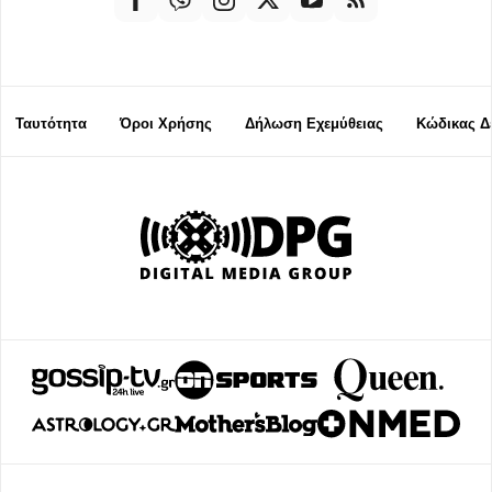
Ταυτότητα
Όροι Χρήσης
Δήλωση Εχεμύθειας
Κώδικας Δ