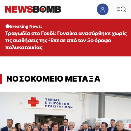
Breaking News:
Τραγωδία στο Γουδί: Γυναίκα ανασύρθηκε χωρίς
τις αισθήσεις της -Έπεσε από τον 5ο όροφο
πολυκατοικίας
ΝΟΣΟΚΟΜΕΙΟ ΜΕΤΑΞΑ