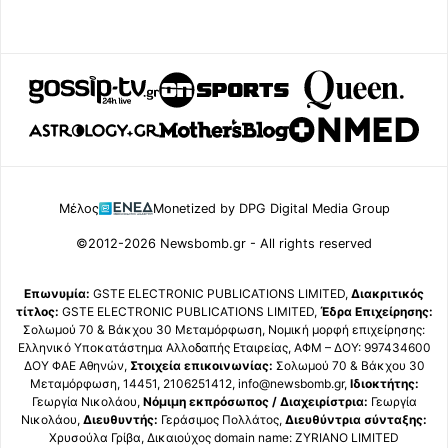
Μέλος
Monetized by DPG Digital Media Group
©2012-2026 Newsbomb.gr - All rights reserved
Επωνυμία:
GSTE ELECTRONIC PUBLICATIONS LIMITED,
Διακριτικός
τίτλος:
GSTE ELECTRONIC PUBLICATIONS LIMITED,
Έδρα Επιχείρησης:
Σολωμού 70 & Βάκχου 30 Μεταμόρφωση, Νομική μορφή επιχείρησης:
Ελληνικό Υποκατάστημα Αλλοδαπής Εταιρείας, ΑΦΜ – ΔΟΥ: 997434600
ΔΟΥ ΦΑΕ Αθηνών,
Στοιχεία επικοινωνίας:
Σολωμού 70 & Βάκχου 30
Μεταμόρφωση, 14451, 2106251412, info@newsbomb.gr,
Ιδιοκτήτης:
Γεωργία Νικολάου,
Νόμιμη εκπρόσωπος / Διαχειρίστρια:
Γεωργία
Νικολάου,
Διευθυντής:
Γεράσιμος Πολλάτος,
Διευθύντρια σύνταξης:
Χρυσούλα Γρίβα, Δικαιούχος domain name: ZYRIANO LIMITED