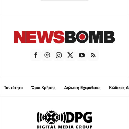
Ταυτότητα
Όροι Χρήσης
Δήλωση Εχεμύθειας
Κώδικας Δ