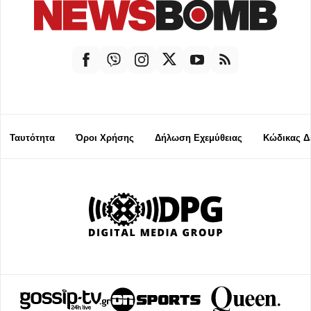
Ταυτότητα
Όροι Χρήσης
Δήλωση Εχεμύθειας
Κώδικας Δ