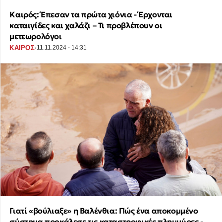
Καιρός: Έπεσαν τα πρώτα χιόνια - Έρχονται
καταιγίδες και χαλάζι – Τι προβλέπουν οι
μετεωρολόγοι
·
ΚΑΙΡΟΣ
11.11.2024 - 14:31
Γιατί «βούλιαξε» η Βαλένθια: Πώς ένα αποκομμένο
σύστημα προκάλεσε τις καταστροφικές πλημμύρες -